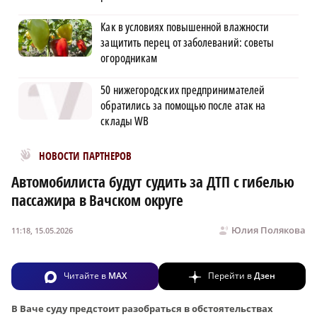
Как в условиях повышенной влажности
защитить перец от заболеваний: советы
огородникам
50 нижегородских предпринимателей
обратились за помощью после атак на
склады WB
Новости МирТесен
НОВОСТИ ПАРТНЕРОВ
Автомобилиста будут судить за ДТП с гибелью
пассажира в Вачском округе
Юлия Полякова
11:18, 15.05.2026
Читайте в
MAX
Перейти в
Дзен
В Ваче суду предстоит разобраться в обстоятельствах