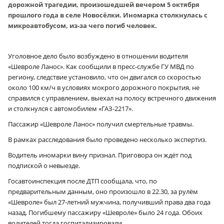
дорожной трагедии, произошедшей вечером 5 октября
прошлого года в селе Новосёлки. Иномарка столкнулась с
микроавтобусом, из-за чего погиб человек.
Уголовное дело было возбуждено в отношении водителя
«Шевроле Ланос». Как сообщили в пресс-службе ГУ МВД по
региону, следствие установило, что он двигался со скоростью
около 100 км/ч в условиях мокрого дорожного покрытия, не
справился с управлением, выехал на полосу встречного движения
и столкнулся с автомобилем «ГАЗ-2217».
Пассажир «Шевроле Ланос» получил смертельные травмы.
В рамках расследования было проведено несколько экспертиз.
Водитель иномарки вину признал. Приговора он ждёт под
подпиской о невыезде.
Госавтоинспекция после ДТП сообщала, что, по
предварительным данным, оно произошло в 22.30, за рулём
«Шевроле» был 27-летний мужчина, получивший права два года
назад. Погибшему пассажиру «Шевроле» было 24 года. Обоих
водителей тогда госпитализировали.