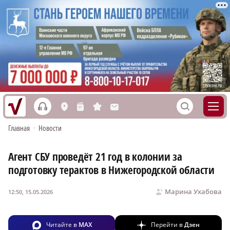
h
S
L
n
s
M
Главная
•
Новости
Агент СБУ проведёт 21 год в колонии за
подготовку терактов в Нижегородской области
Марина Ухабова
12:50, 15.05.2026
Читайте в
MAX
Перейти в
Дзен