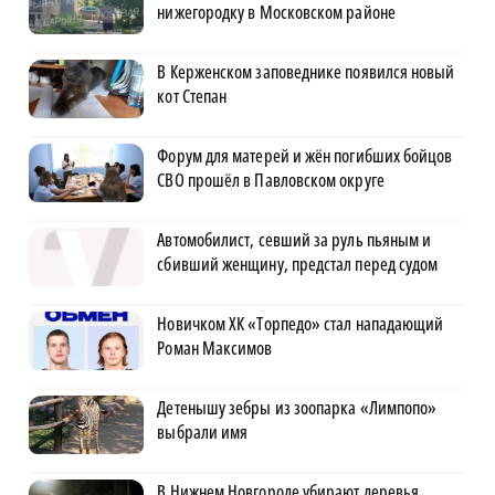
нижегородку в Московском районе
В Керженском заповеднике появился новый
кот Степан
Форум для матерей и жён погибших бойцов
СВО прошёл в Павловском округе
Автомобилист, севший за руль пьяным и
сбивший женщину, предстал перед судом
Новичком ХК «Торпедо» стал нападающий
Роман Максимов
Детенышу зебры из зоопарка «Лимпопо»
выбрали имя
В Нижнем Новгороде убирают деревья,