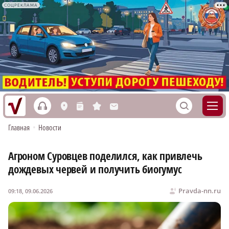
СОЦРЕКЛАМА
h
S
L
n
s
M
Главная
•
Новости
Агроном Суровцев поделился, как привлечь
дождевых червей и получить биогумус
Pravda-nn.ru
09:18, 09.06.2026