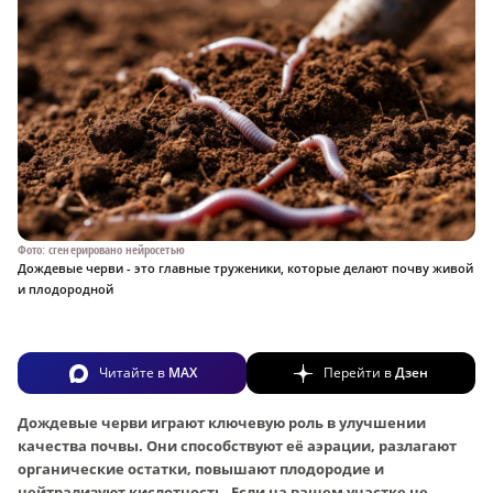
Фото: сгенерировано нейросетью
Дождевые черви - это главные труженики, которые делают почву живой
и плодородной
Читайте в
MAX
Перейти в
Дзен
Дождевые черви играют ключевую роль в улучшении
качества почвы. Они способствуют её аэрации, разлагают
органические остатки, повышают плодородие и
нейтрализуют кислотность. Если на вашем участке не