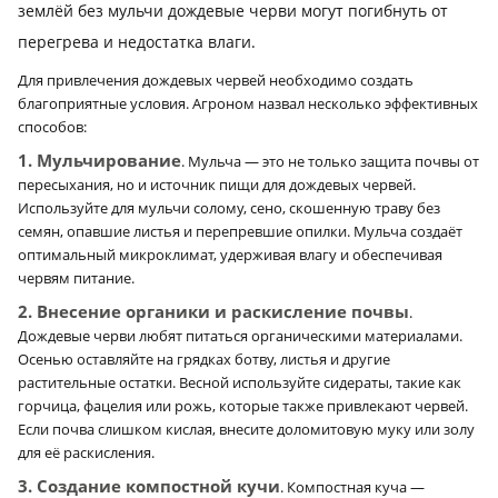
землёй без мульчи дождевые черви могут погибнуть от
перегрева и недостатка влаги.
Для привлечения дождевых червей необходимо создать
благоприятные условия. Агроном назвал несколько эффективных
способов:
1. Мульчирование
. Мульча — это не только защита почвы от
пересыхания, но и источник пищи для дождевых червей.
Используйте для мульчи солому, сено, скошенную траву без
семян, опавшие листья и перепревшие опилки. Мульча создаёт
оптимальный микроклимат, удерживая влагу и обеспечивая
червям питание.
2. Внесение органики и раскисление почвы
.
Дождевые черви любят питаться органическими материалами.
Осенью оставляйте на грядках ботву, листья и другие
растительные остатки. Весной используйте сидераты, такие как
горчица, фацелия или рожь, которые также привлекают червей.
Если почва слишком кислая, внесите доломитовую муку или золу
для её раскисления.
3. Создание компостной кучи
. Компостная куча —