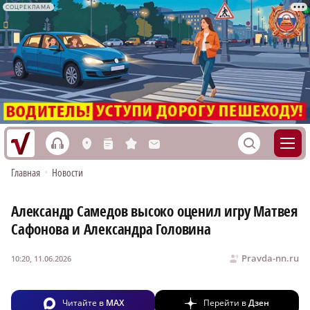
СОЦРЕКЛАМА
h
S
L
n
s
M
Главная
•
Новости
Александр Самедов высоко оценил игру Матвея
Сафонова и Александра Головина
Pravda-nn.ru
10:20, 11.06.2026
Читайте в
MAX
Перейти в
Дзен