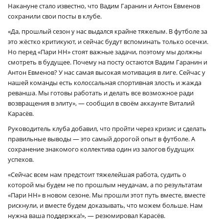
Накануне стало известно, что Вадим Гаранин и Антон Евменов
сохранили свои посты в клубе.
«Да, прошлый сезон у нас выдался крайне тяжелым. В футболе за
это жёстко критикуют, и сейчас будут вспоминать только осечки.
Но перед «Пари НН» стоят важные задачи, поэтому мы должны
смотреть в будущее. Почему на посту остаются Вадим Гаранин и
Антон Евменов? У нас самая высокая мотивация в лиге. Сейчас у
нашей команды есть колоссальная спортивная злость и жажда
реванша. Мы готовы работать и делать все возможное ради
возвращения в элиту», — сообщил в своём аккаунте Виталий
Карасёв.
Руководитель клуба добавил, что пройти через кризис и сделать
правильные выводы — это самый дорогой опыт в футболе. А
сохранение знакомого коллектива один из залогов будущих
успехов.
«Сейчас всем нам предстоит тяжелейшая работа, судить о
которой мы будем не по прошлым неудачам, а по результатам
«Пари НН» в новом сезоне. Мы прошли этот путь вместе, вместе
рискнули, и вместе будем доказывать, что можем больше. Нам
нужна ваша поддержка!», — резюмировал Карасёв.