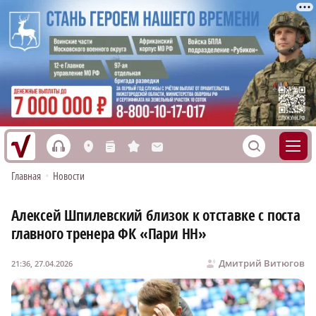
h
S
L
n
s
M
Главная
•
Новости
Алексей Шпилевский близок к отставке с поста
главного тренера ФК «Пари НН»
Дмитрий Витюгов
21:36, 27.04.2026