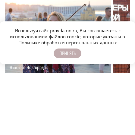
Используя сайт pravda-nn.ru, Вы соглашаетесь с
использованием файлов cookie, которые указаны в
Политике обработки персональных данных
ПРИНЯТЬ
Фестивальный город: главные культурные события
Почему в
Нижнего Новгорода