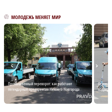
МОЛОДЕЖЬ МЕНЯЕТ МИР
Промышленный переворот: как работают
Основа б
легендарные предприятия Нижнего Новгорода
поддержи