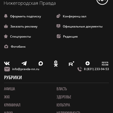
Оформить подписку
Конференц-зал
Заказать рекламу
Официальные документы
Спецпроекты
Редакция
Фотобанк
m
T
O
Z
X
E
V
info@pravda-nn.ru
8 (831) 233-94-53
РУБРИКИ
АФИША
ВЛАСТЬ
ЖКХ
ЗДОРОВЬЕ
КРИМИНАЛ
КУЛЬТУРА
НАУКА
НЕДВИЖИМОСТЬ