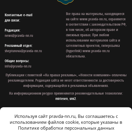
Все права на материалы, находящиеся
Контактные e‑mail
на сайте www.pravda-nn.ru, охраняются
для связи:
в соответствии с законодательством РФ,
в том числе, об авторском праве и
Редакция:
смежных правах. При любом
news@pravda-nn.ru
использовании материалов сайта и
Рекламный отдел:
сателлитных проектов, гиперссылка
sheptunova@pravda-nn.ru
(hyperlink) www.pravda-nn.ru
обязательна.
Общие вопросы:
info@pravda-nn.ru
Публикации с пометкой «На правах рекламы», «Новости компании» оплачены
рекламодателем. Редакция сайта не несет ответственности за достоверность
информации, содержащейся в рекламных объявлениях.
На информационном ресурсе применяются рекомендательные технологии:
mirtesen
,
smi2
.
Используя сайт pravda-nn.ru, Вы соглашаетесь с
© 1997 - 2026 Газета «Нижегородская правда»
использованием файлов cookie, которые указаны в
Политика конфиденциальности
Политике обработки персональных данных