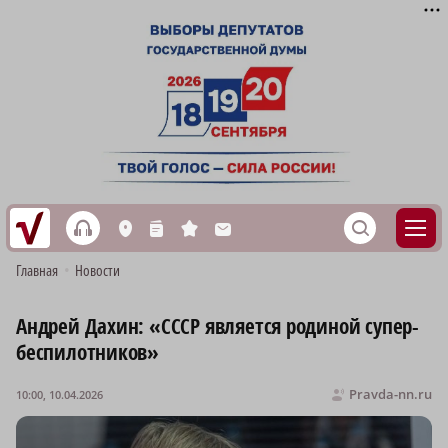
h
S
L
n
s
M
Главная
•
Новости
Андрей Дахин: «СССР является родиной супер-
беспилотников»
Pravda-nn.ru
10:00, 10.04.2026