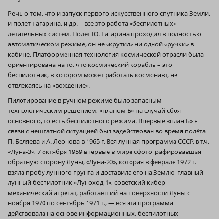
Речь о том, что и запуск первого искусственного спутника Земли,
и полёт Гагарина, и др. – всё это работа «беспилотных»
летательных систем. Полёт Ю. Гагарина проходил в полностью
автоматическом режиме, он не «крутил» ни одной «ручки» в
кабине. Платформенная технология космической отрасли была
ориентирована на то, что космический корабль – это
беспилотник, в котором может работать космонавт, не
отвлекаясь на «вождение».
Пилотирование в ручном режиме было запасным
технологическим решением, «планом Б» на случай сбоя
основного, то есть беспилотного режима. Впервые «план Б» в
связи с нештатной ситуацией был задействован во время полёта
П. Беляева и А. Леонова в 1965 г. Вся лунная программа СССР, в т.ч.
«Луна‑3», 7 октября 1959 впервые в мире сфотографировавшая
обратную сторону Луны, «Луна-20», которая в феврале 1972 г.
взяла пробу лунного грунта и доставила его на Землю, главный
лунный беспилотник «Луноход‑1», советский кибер-
механический агрегат, работавший на поверхности Луны с
ноября 1970 по сентябрь 1971 г., — вся эта программа
действовала на основе информационных, беспилотных