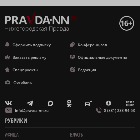
Оформить подписку
Конференц-зал
Заказать рекламу
Официальные документы
Спецпроекты
Редакция
Фотобанк
m
T
O
Z
X
E
V
info@pravda-nn.ru
8 (831) 233-94-53
РУБРИКИ
АФИША
ВЛАСТЬ