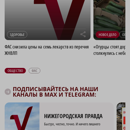
r
ЗДОРОВЬЕ
НОВОЕ ДЕЛО
ОБЩЕ
ФАС снизила цены на семь лекарств из перечня
«Огурцы стоят доро
ЖНВЛП
столкнулись с небы
ОБЩЕСТВО
ФАС
ПОДПИСЫВАЙТЕСЬ НА НАШИ
КАНАЛЫ В MAX И TELEGRAM:
НИЖЕГОРОДСКАЯ ПРАВДА
Быстро, честно, точно. И ничего лишнего