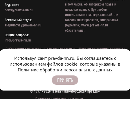
в том числе, об авторском праве и
Редакция:
смежных правах. При любом
news@pravda-nn.ru
использовании материалов сайта и
Рекламный отдел:
сателлитных проектов, гиперссылка
sheptunova@pravda-nn.ru
(hyperlink) www.pravda-nn.ru
обязательна.
Общие вопросы:
info@pravda-nn.ru
Публикации с пометкой «На правах рекламы», «Новости компании» оплачены
рекламодателем. Редакция сайта не несет ответственности за достоверность
Используя сайт pravda-nn.ru, Вы соглашаетесь с
информации, содержащейся в рекламных объявлениях.
использованием файлов cookie, которые указаны в
На информационном ресурсе применяются рекомендательные технологии:
Политике обработки персональных данных
mirtesen
,
smi2
.
ПРИНЯТЬ
© 1997 - 2026 Газета «Нижегородская правда»
Политика конфиденциальности
Согласие на обработку персональных данных