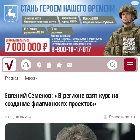
h
S
L
n
s
M
Главная
•
Новости
Евгений Семенов: «В регионе взят курс на
создание флагманских проектов»
Pravda-nn.ru
10:19, 10.04.2026