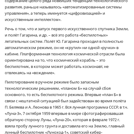
содержание целого ряда новейших тенденций технологического
развития, раньше называлось «автоматизированные системы
управления», а теперь именуется «цифровизацией» и
искусственным интеллектом».
Речь о том, что и запуск первого искусственного спутника Земли,
и полёт Гагарина, и др. – всё это работа «беспилотных»
летательных систем. Полёт Ю. Гагарина проходил в полностью
автоматическом режиме, он не «крутил» ни одной «ручки» в
кабине. Платформенная технология космической отрасли была
ориентирована на то, что космический корабль – это
беспилотник, в котором может работать космонавт, не
отвлекаясь на «вождение».
Пилотирование в ручном режиме было запасным
технологическим решением, «планом Б» на случай сбоя
основного, то есть беспилотного режима. Впервые «план Б» в
связи с нештатной ситуацией был задействован во время полёта
П. Беляева и А. Леонова в 1965 г. Вся лунная программа СССР, в т.ч.
«Луна‑3», 7 октября 1959 впервые в мире сфотографировавшая
обратную сторону Луны, «Луна-20», которая в феврале 1972 г.
взяла пробу лунного грунта и доставила его на Землю, главный
лунный беспилотник «Луноход‑1», советский кибер-