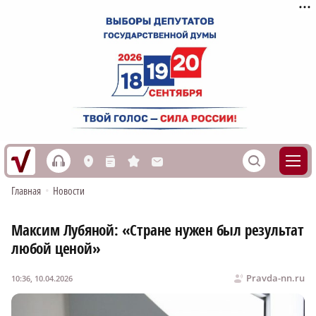
h
S
L
n
s
M
Главная
•
Новости
Максим Лубяной: «Стране нужен был результат
любой ценой»
Pravda-nn.ru
10:36, 10.04.2026