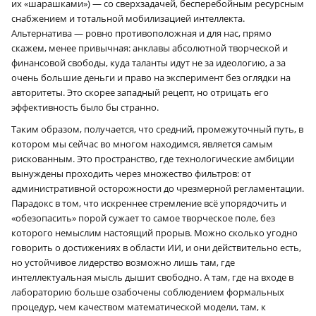
их «шарашками») — со сверхзадачей, бесперебойным ресурсным
снабжением и тотальной мобилизацией интеллекта.
Альтернатива — ровно противоположная и для нас, прямо
скажем, менее привычная: анклавы абсолютной творческой и
финансовой свободы, куда таланты идут не за идеологию, а за
очень большие деньги и право на эксперимент без оглядки на
авторитеты. Это скорее западный рецепт, но отрицать его
эффективность было бы странно.
Таким образом, получается, что средний, промежуточный путь, в
котором мы сейчас во многом находимся, является самым
рискованным. Это пространство, где технологические амбиции
вынуждены проходить через множество фильтров: от
административной осторожности до чрезмерной регламентации.
Парадокс в том, что искреннее стремление всё упорядочить и
«обезопасить» порой сужает то самое творческое поле, без
которого немыслим настоящий прорыв. Можно сколько угодно
говорить о достижениях в области ИИ, и они действительно есть,
но устойчивое лидерство возможно лишь там, где
интеллектуальная мысль дышит свободно. А там, где на входе в
лабораторию больше озабочены соблюдением формальных
процедур, чем качеством математической модели, там, к