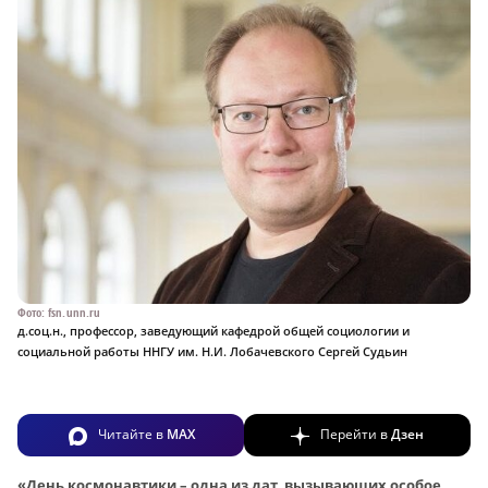
Фото: fsn.unn.ru
д.соц.н., профессор, заведующий кафедрой общей социологии и
социальной работы ННГУ им. Н.И. Лобачевского Сергей Судьин
Читайте в
MAX
Перейти в
Дзен
«День космонавтики – одна из дат, вызывающих особое