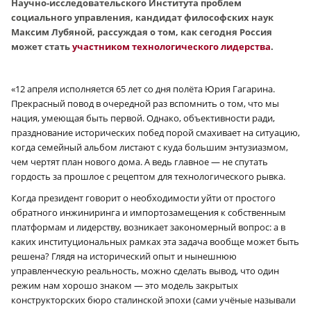
Научно-исследовательского Института проблем
социального управления, кандидат философских наук
Максим Лубяной, рассуждая о том, как сегодня Россия
может стать
участником технологического лидерства
.
«12 апреля исполняется 65 лет со дня полёта Юрия Гагарина.
Прекрасный повод в очередной раз вспомнить о том, что мы
нация, умеющая быть первой. Однако, объективности ради,
празднование исторических побед порой смахивает на ситуацию,
когда семейный альбом листают с куда большим энтузиазмом,
чем чертят план нового дома. А ведь главное — не спутать
гордость за прошлое с рецептом для технологического рывка.
Когда президент говорит о необходимости уйти от простого
обратного инжиниринга и импортозамещения к собственным
платформам и лидерству, возникает закономерный вопрос: а в
каких институциональных рамках эта задача вообще может быть
решена? Глядя на исторический опыт и нынешнюю
управленческую реальность, можно сделать вывод, что один
режим нам хорошо знаком — это модель закрытых
конструкторских бюро сталинской эпохи (сами учёные называли