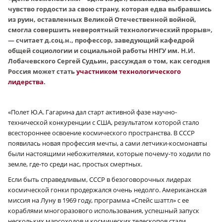
чувство гордости за свою страну, которая едва выбравшись
из руин, оставленных Великой Отечественной войной,
смогла совершить невероятный технологический прорыв»,
— считает д.соц.н., профессор, заведующий кафедрой
общей социологии и социальной работы ННГУ им. Н.И.
Лобачевского Сергей Судьин, рассуждая о том, как сегодня
Россия может стать
участником технологического
лидерства
.
«Полет Ю.А. Гагарина дал старт активной фазе научно-
технической конкуренции с США, результатом которой стало
всестороннее освоение космического пространства. В СССР
появилась новая профессия мечты, а сами летчики-космонавты
были настоящими небожителями, которые почему-то ходили по
земле, где-то среди нас, простых смертных.
Если быть справедливым, СССР в безоговорочных лидерах
космической гонки продержался очень недолго. Американская
миссия на Луну в 1969 году, программа «Спейс шаттл» с ее
кораблями многоразового использования, успешный запуск
нескольких марсоходов и космических телескопов стали