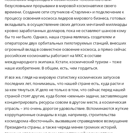
безусловными прорывами в мировой космонавтике своего
времени. Создание сети спутников «Старлинк» и подключение к
процессу освоения космоса лидеров мирового бизнеса, готовых
вкладывать в осуществление своих детских мечтаний миллиарды
кровно заработанных долларов, пока не оставляют шансов кому
бы то ни было. Однако, наша страна являлась создателем и
оператором двух орбитальных пилотируемых станций, внесших
огромный вклад в совместное освоение космоса, а прямо сейчас
российские космонавты работают на МКС в составе
международного экипажа. Кстати, космический туризм – тоже
наше изобретение. В общем, есть, чем гордиться.
И все же, глядя на мировую статистику космических запусков
последних лет, понимаешь, что нашей стране есть, куда расти и
за кем тянуться. И дело не только в том, что сейчас перед нашей
страной стоят другие, куда более «земные» задачи, заставляющие
концентрировать ресурсы совсем в другом месте, а космическая
отрасль – это очень дорогое удовольствие. Вспоминаются жуткие
коррупционные скандалы в ходе, например, строительства
космодрома «Восточный», вызвавшие справедливое возмущение
Президента страны, а также череда менее громких историй,