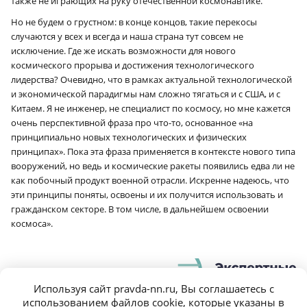
также не играющих на руку отечественной космонавтике.
Но не будем о грустном: в конце концов, такие перекосы
случаются у всех и всегда и наша страна тут совсем не
исключение. Где же искать возможности для нового
космического прорыва и достижения технологического
лидерства? Очевидно, что в рамках актуальной технологической
и экономической парадигмы нам сложно тягаться и с США, и с
Китаем. Я не инженер, не специалист по космосу, но мне кажется
очень перспективной фраза про что-то, основанное «на
принципиально новых технологических и физических
принципах». Пока эта фраза применяется в контексте нового типа
вооружений, но ведь и космические ракеты появились едва ли не
как побочный продукт военной отрасли. Искренне надеюсь, что
эти принципы поняты, освоены и их получится использовать и
гражданском секторе. В том числе, в дальнейшем освоении
космоса».
АКТУАЛЬНАЯ ТЕМА
Используя сайт pravda-nn.ru, Вы соглашаетесь с
Максим
Лубяной
использованием файлов cookie, которые указаны в