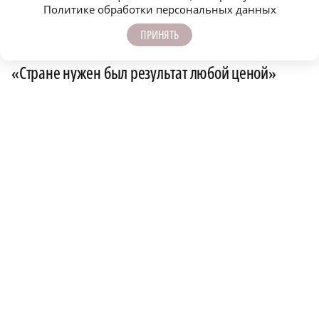
Политике обработки персональных данных
директор Научно-исследовательского Института
проблем социального управления
ПРИНЯТЬ
«Стране нужен был результат любой ценой»
Елена
Мозгунова
доцент Нижегородского института управления
– филиала РАНХиГС
«Вектор на технологическое лидерство –
серьезная задача»
Евгений
Семенов
руководитель Нижегородского филиала Фонда
развития гражданского общества