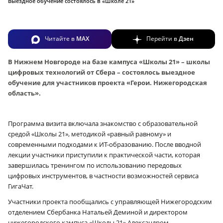
Выездное обучение состоялось в «Школе 21»
Читайте в
MAX
Перейти в
Дзен
В Нижнем Новгороде на базе кампуса «Школы 21» – школы
цифровых технологий от Сбера – состоялось выездное
обучение для участников проекта «Герои. Нижегородская
область».
Программа визита включала знакомство с образовательной
средой «Школы 21», методикой «равный равному» и
современными подходами к ИТ-образованию. После вводной
лекции участники приступили к практической части, которая
завершилась тренингом по использованию передовых
цифровых инструментов, в частности возможностей сервиса
ГигаЧат.
Участники проекта пообщались с управляющей Нижегородским
отделением Сбербанка Натальей Деминой и директором
нижегородского кампуса «Школы 21» Александром