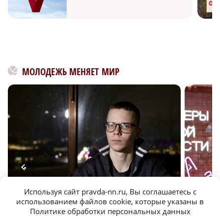
МОЛОДЕЖЬ МЕНЯЕТ МИР
Используя сайт pravda-nn.ru, Вы соглашаетесь с
использованием файлов cookie, которые указаны в
Председатель Студенческого совета рассказал, как
Почему в
Политике обработки персональных данных
вдохновлять других людей