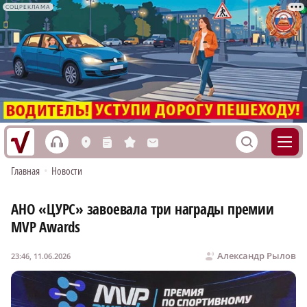
СОЦРЕКЛАМА
h
S
L
n
s
M
Главная
•
Новости
АНО «ЦУРС» завоевала три награды премии
MVP Awards
Александр Рылов
23:46, 11.06.2026