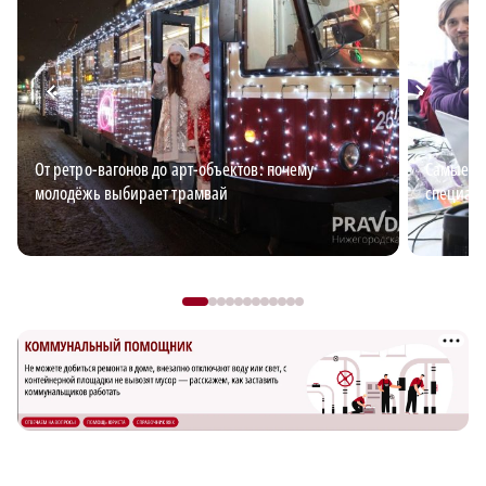
От ретро-вагонов до арт-объектов: почему
Самые в
молодёжь выбирает трамвай
специали