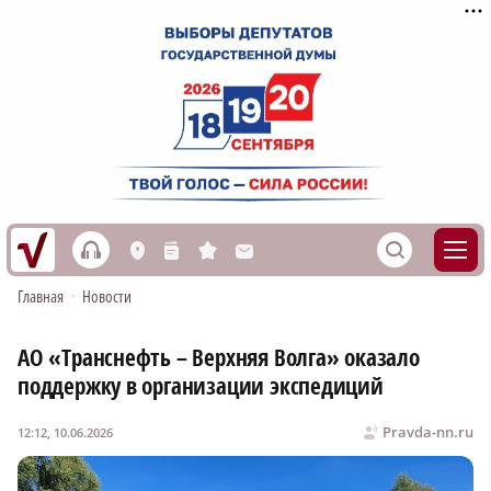
h
S
L
n
s
M
Главная
•
Новости
АО «Транснефть – Верхняя Волга» оказало
поддержку в организации экспедиций
Pravda-nn.ru
12:12, 10.06.2026