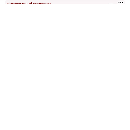
САМОЕ ПОПУЛЯРНОЕ
На 12 млрд рублей уменьшился госдолг
Нижегородской области
Работнику мясного цеха оторвало руку в
работающей фаршемешалке на
производстве
Тематический поезд запустили в
нижегородском метро к сентябрьским
выборам