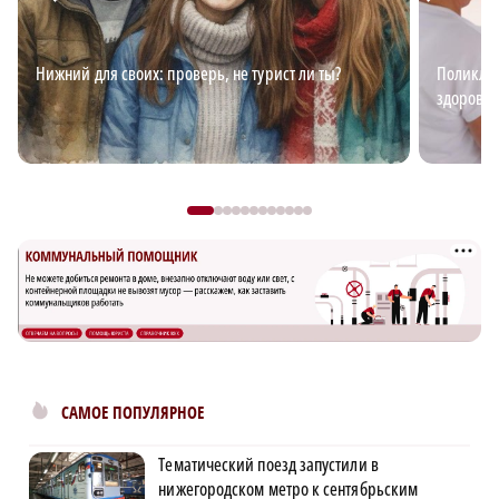
Нижний для своих: проверь, не турист ли ты?
Поликлин
здоровья
САМОЕ ПОПУЛЯРНОЕ
Тематический поезд запустили в
нижегородском метро к сентябрьским