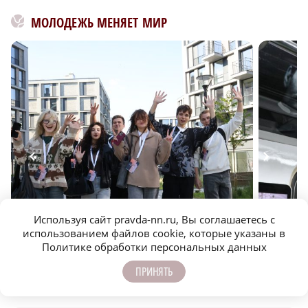
МОЛОДЕЖЬ МЕНЯЕТ МИР
ИТ-кампус «Неймарк»: новая Кремниевая долина в
Как ниже
Используя сайт pravda-nn.ru, Вы соглашаетесь с
Нижнем Новгороде
местом д
использованием файлов cookie, которые указаны в
Политике обработки персональных данных
ПРИНЯТЬ