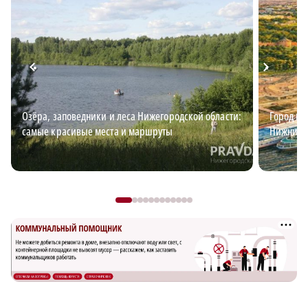
Озёра, заповедники и леса Нижегородской области:
Город ид
самые красивые места и маршруты
Нижний?