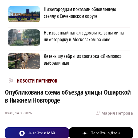
Нижегородцам показали обновленную
стеллу в Сеченовском округе
Неизвестный напал с домогательствами на
нижегородку в Московском районе
Детенышу зебры из зоопарка «Лимпопо»
выбрали имя
Новости МирТесен
НОВОСТИ ПАРТНЕРОВ
Опубликована схема объезда улицы Ошарской
в Нижнем Новгороде
Мария Петрова
08:49, 14.05.2026
Читайте в
MAX
Перейти в
Дзен