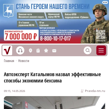
h
S
L
n
s
M
Главная
•
Новости
Автоэксперт Каталымов назвал эффективные
способы экономии бензина
Pravda-nn.ru
09:15, 14.05.2026