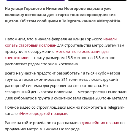
На улице Горького в Нижнем Новгороде вырыли уже
половину котлована для старта тоннелепроходческих
щитов. Об этом сообщили в Telegram-канале «МетроНН».
Напомним, что в начале февраля на улице Горького
начали
копать стартовый котлован
для строительства метро. Затем там
приступили к сооружению
монолитного основания для
спецтехники
— плиту размером 15,5 метров на 15,5 метров
расположат рядом с торцом котлована.
Всего на участке предстоит разработать 18 тысяч кубометров
грунта, а также смонтировать 311 тонн металлоконструкций
распорной системы для укрепления стен котлована. На
сегодняшний день готова половина — метростроевцы выкопали
7300 кубометров грунта и смонтировали свыше 200 тонн металла.
Полное видео со стройплощадки можно посмотреть в Telegram-
канале
«Нижегородской правды»
.
Ранее на сайте pravda-nn.ru рассказали о
дальнейших планах
по
продлению метро в Нижнем Новгороде.