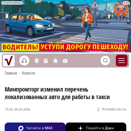
СОЦРЕКЛАМА
h
S
L
n
s
M
Главная
•
Новости
Минпромторг изменил перечень
локализованных авто для работы в такси
Pravda-nn.ru
13:29, 05.03.2026
Читайте в
MAX
Перейти в
Дзен