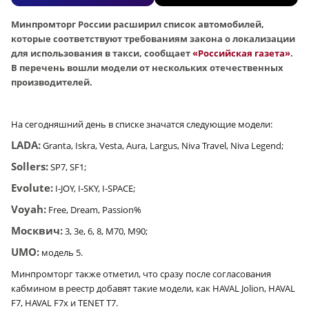
Минпромторг России расширил список автомобилей,
которые соответствуют требованиям закона о локализации
для использования в такси, сообщает
«Российская газета»
.
В перечень вошли модели от нескольких отечественных
производителей
.
На сегодняшний день в списке значатся следующие модели:
LADA:
Granta, Iskra, Vesta, Aura, Largus, Niva Travel, Niva Legend;
Sollers:
SP7, SF1;
Evolute:
I‑JOY, I‑SKY, I‑SPACE;
Voyah:
Free, Dream, Passion%
Москвич:
3, 3е, 6, 8, М70, М90;
UMO:
модель 5.
Минпромторг также отметил, что сразу после согласования
кабмином в реестр добавят такие модели, как HAVAL Jolion, HAVAL
F7, HAVAL F7x и TENET T7.