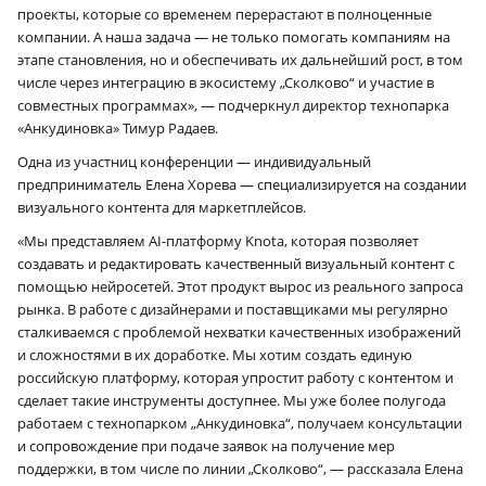
проекты, которые со временем перерастают в полноценные
компании. А наша задача — не только помогать компаниям на
этапе становления, но и обеспечивать их дальнейший рост, в том
числе через интеграцию в экосистему „Сколково“ и участие в
совместных программах», — подчеркнул директор технопарка
«Анкудиновка» Тимур Радаев.
Одна из участниц конференции — индивидуальный
предприниматель Елена Хорева — специализируется на создании
визуального контента для маркетплейсов.
«Мы представляем AI-платформу Knota, которая позволяет
создавать и редактировать качественный визуальный контент с
помощью нейросетей. Этот продукт вырос из реального запроса
рынка. В работе с дизайнерами и поставщиками мы регулярно
сталкиваемся с проблемой нехватки качественных изображений
и сложностями в их доработке. Мы хотим создать единую
российскую платформу, которая упростит работу с контентом и
сделает такие инструменты доступнее. Мы уже более полугода
работаем с технопарком „Анкудиновка“, получаем консультации
и сопровождение при подаче заявок на получение мер
×
поддержки, в том числе по линии „Сколково“, — рассказала Елена