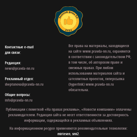
Все права на материалы, находящиеся
Контактные e‑mail
на сайте www.pravda-nn.ru, охраняются
для связи:
в соответствии с законодательством РФ,
в том числе, об авторском праве и
Редакция:
смежных правах. При любом
news@pravda-nn.ru
использовании материалов сайта и
Рекламный отдел:
сателлитных проектов, гиперссылка
sheptunova@pravda-nn.ru
(hyperlink) www.pravda-nn.ru
обязательна.
Общие вопросы:
info@pravda-nn.ru
Публикации с пометкой «На правах рекламы», «Новости компании» оплачены
рекламодателем. Редакция сайта не несет ответственности за достоверность
информации, содержащейся в рекламных объявлениях.
На информационном ресурсе применяются рекомендательные технологии:
mirtesen
,
smi2
.