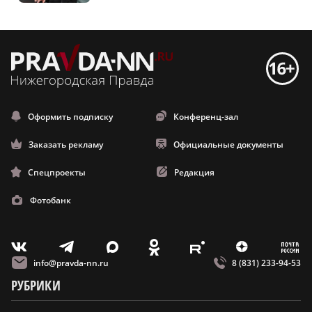
Оформить подписку
Конференц-зал
Заказать рекламу
Официальные документы
Спецпроекты
Редакция
Фотобанк
m
T
O
Z
X
E
V
info@pravda-nn.ru
8 (831) 233-94-53
РУБРИКИ