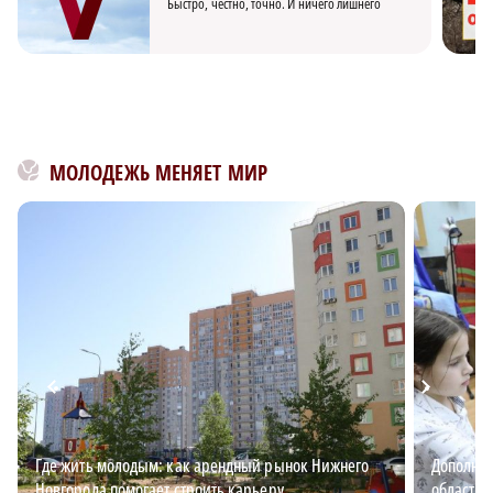
Быстро, честно, точно. И ничего лишнего
МОЛОДЕЖЬ МЕНЯЕТ МИР
Где жить молодым: как арендный рынок Нижнего
Дополнит
Новгорода помогает строить карьеру
области: 