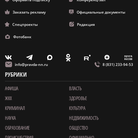
Заказать рекламу
Официальные документы
Спецпроекты
Редакция
Фотобанк
m
T
O
Z
X
E
V
info@pravda-nn.ru
8 (831) 233-94-53
РУБРИКИ
АФИША
ВЛАСТЬ
ЖКХ
ЗДОРОВЬЕ
КРИМИНАЛ
КУЛЬТУРА
НАУКА
НЕДВИЖИМОСТЬ
ОБРАЗОВАНИЕ
ОБЩЕСТВО
ПРОИСШЕСТВИЯ
ОФИЦИАЛЬНО