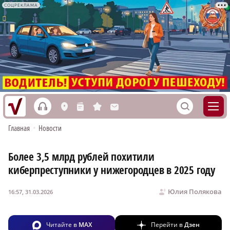
СОЦРЕКЛАМА
h
S
L
n
s
M
Главная
•
Новости
Более 3,5 млрд рублей похитили
киберпреступники у нижегородцев в 2025 году
Юлия Полякова
16:57, 31.03.2026
Читайте в
MAX
Перейти в
Дзен