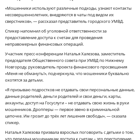
«Мошенники используют различные подходы, узнают контакты
несовершеннолетних, внедряются в чаты под видом их
сверстников», — рассказал представитель городского УМВД.
Спикер напомнил об уголовной ответственности за
предоставление доступа к счетам для проведения
неправомерных финансовых операций.
Участник пресс-конференции Наталья Халезова, заместитель
председателя Общественного совета при УМВД по Нижнему
Новгороду, руководитель проекта финансового просвещения
«Меня не обмануть!», подчеркнула, что мошенники буквально
охотятся за детьми.
«Я призываю подростков не отдавать свои персональные данные,
данные родителей, деньги родителей и свои деньги, карты,
аккаунты, доступ на Госуслуги – не отдавать свою жизнь в руки
мошенников. Дропперы — первое звено в криминальной
цепочке. Им грозит до трёх лет лишения свободы», — сказала
спикер.
Наталья Халезова призвала взрослых поговорить с детьми о том,
что передача мошенникам доступа к счетам – это преступление.