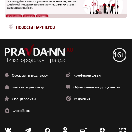
Новости МирТесен
НОВОСТИ ПАРТНЕРОВ
Оформить подписку
Конференц-зал
Заказать рекламу
Официальные документы
Спецпроекты
Редакция
Фотобанк
m
T
O
Z
X
E
V