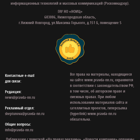
информационных технологий и массовых коммуникаций (Роскомнадзор).
ГАУ НО «НОИЦ»
603006, Нижегородская область,
г.Нижний Новгород, ул.Максима Горького, д.151 Б, помещение 5
Все права на материалы, находящиеся
Контактные e‑mail
на сайте www.pravda-nn.ru, охраняются
для связи:
в соответствии с законодательством РФ,
в том числе, об авторском праве и
Редакция:
смежных правах. При любом
news@pravda-nn.ru
использовании материалов сайта и
Рекламный отдел:
сателлитных проектов, гиперссылка
sheptunova@pravda-nn.ru
(hyperlink) www.pravda-nn.ru
обязательна.
Общие вопросы:
info@pravda-nn.ru
Публикации с пометкой «На правах рекламы», «Новости компании» оплачены