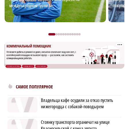
международном турнире
покупке 
САМОЕ ПОПУЛЯРНОЕ
Владельца кафе осудили за отказ пустить
нижегородца с собакой-поводырем
Стоянку транспорта ограничат на улице
Красносельской с конца августа