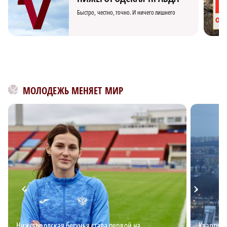
Быстро, честно, точно. И ничего лишнего
МОЛОДЕЖЬ МЕНЯЕТ МИР
Нижегородская бегунья стала первой на
Квартирн