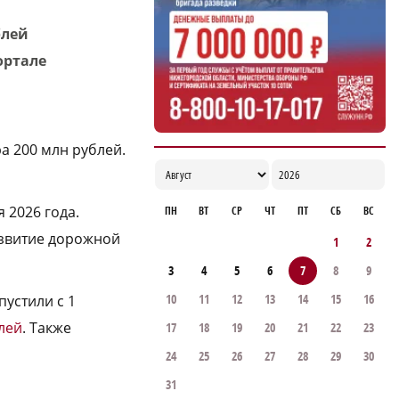
14:46
блей
ортале
ра 200 млн рублей.
я 2026 года.
ПН
ВТ
СР
ЧТ
ПТ
СБ
ВС
азвитие дорожной
1
2
3
4
5
6
7
8
9
10
11
12
13
14
15
16
пустили с 1
лей
. Также
17
18
19
20
21
22
23
24
25
26
27
28
29
30
31