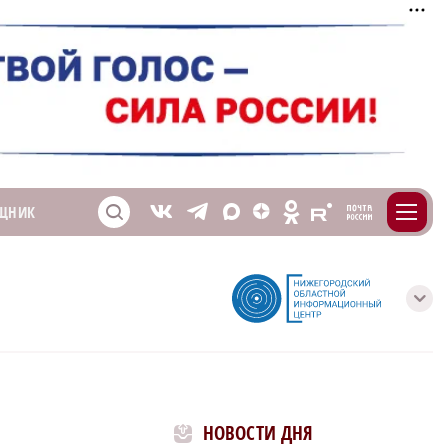
m
T
O
ЩНИК
Z
X
E
S
V
с
НОВОСТИ ДНЯ