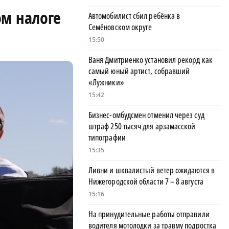
ом налоге
Автомобилист сбил ребёнка в
Семёновском округе
15:50
Ваня Дмитриенко установил рекорд как
самый юный артист, собравший
«Лужники»
15:42
Бизнес-омбудсмен отменил через суд
штраф 250 тысяч для арзамасской
типографии
15:35
Ливни и шквалистый ветер ожидаются в
Нижегородской области 7 – 8 августа
15:16
На принудительные работы отправили
водителя мотолодки за травму подростка