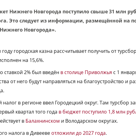
джет Нижнего Новгорода поступило свыше 31 млн ру
ога. Это следует из информации, размещённой на п
Нижнего Новгорода».
м году городская казна рассчитывает получить от турсбо
исполнен на 15,6%.
со ставкой 2% был введён
в столице Приволжья
с 1 январ
ства от него будут направляться на благоустройство и р
а.
налог в регионе ввел Городецкий округ. Там турсбор за
первый квартал того года
в бюджет поступило 1,8 млн руб
ействует в
Балахнинском
и Володарском округах.
ого налога в Дивееве
отложили до 2027 года
.