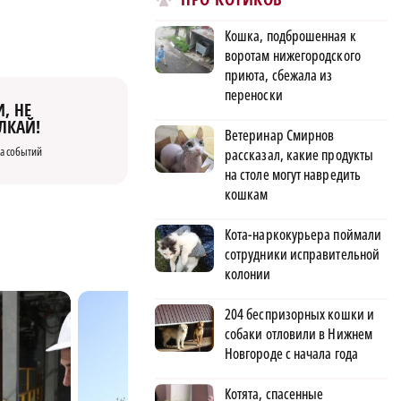
Кошка, подброшенная к
воротам нижегородского
приюта, сбежала из
переноски
, НЕ
ЛКАЙ!
Ветеринар Смирнов
а событий
рассказал, какие продукты
на столе могут навредить
кошкам
Кота-наркокурьера поймали
сотрудники исправительной
колонии
204 беспризорных кошки и
собаки отловили в Нижнем
Новгороде с начала года
Котята, спасенные