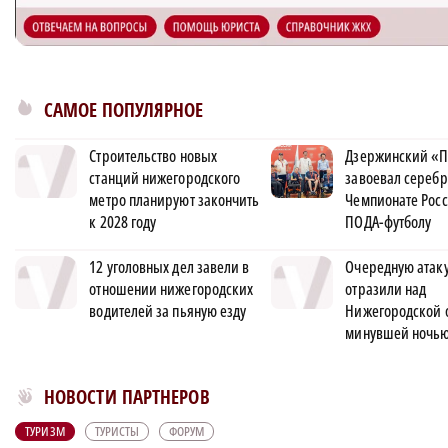
САМОЕ ПОПУЛЯРНОЕ
Строительство новых
Дзержинский «П
станций нижегородского
завоевал серебр
метро планируют закончить
Чемпионате Росс
к 2028 году
ПОДА-футболу
12 уголовных дел завели в
Очередную атак
отношении нижегородских
отразили над
водителей за пьяную езду
Нижегородской 
минувшей ночь
Новости МирТесен
НОВОСТИ ПАРТНЕРОВ
ТУРИЗМ
ТУРИСТЫ
ФОРУМ