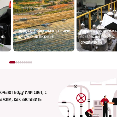
Город идей: насколько вы знаете
Как предприятия малы
ема
молодёжный Нижний?
привлекают молодых
специалистов