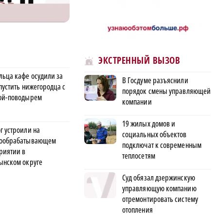
ЭКСТРЕННЫЙ ВЫЗОВ
льца кафе осудили за
В Госдуме разъяснили
пустить нижегородца с
порядок смены управляющей
ой-поводырем
компании
19 жилых домов и
г устроили на
социальных объектов
ообрабатывающем
подключат к современным
риятии в
теплосетям
ынском округе
Суд обязал дзержинскую
управляющую компанию
отремонтировать систему
отопления