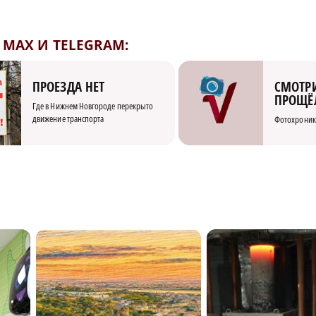
MAX И TELEGRAM:
СМОТРИ
ПРОЕЗДА НЕТ
ПРОЩЁ
Где в Нижнем Новгороде перекрыто
движение транспорта
Фотохроник