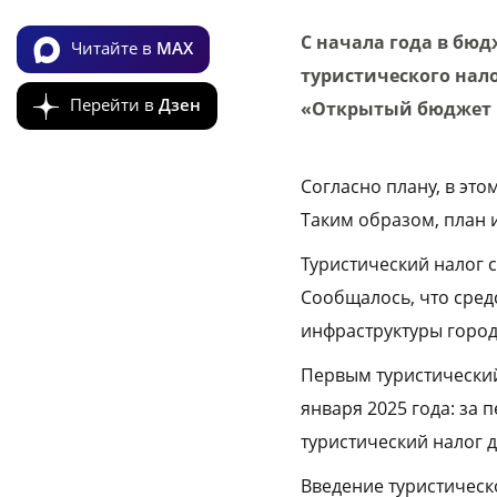
С начала года в бю
Читайте в
MAX
туристического нал
Перейти в
Дзен
«Открытый бюджет 
Согласно плану, в это
Таким образом, план 
Туристический налог 
Сообщалось, что сред
инфраструктуры город
Первым туристический 
января 2025 года: за 
туристический налог д
Введение туристическ