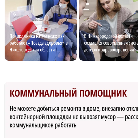
Поликлиника на колесах: как
В Нижегородской области
работают «Поезда здоровья» в
создается современная сист
Нижегородской области
детского здравоохранения