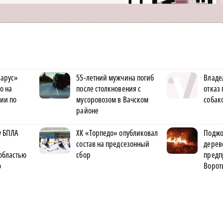
арус»
55-летний мужчина погиб
Владе
о на
после столкновения с
отказ 
ии по
мусоровозом в Вачском
собак
районе
у БПЛА
ХК «Торпедо» опубликовал
Поджо
состав на предсезонный
дерев
областью
сбор
предп
ю
Ворот