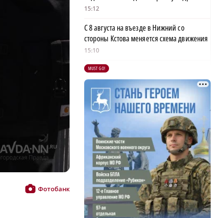
15:12
С 8 августа на въезде в Нижний со
стороны Кстова меняется схема движения
15:10
MUST GO!
Маршрут выходного дня: от «Мы»
Замятина до группы «Градусы»
14:52
В Дзержинске отремонтируют пять
городских дорог
14:51
В Нижегородской области прошло
заседание АТК и оперативного штаба
14:49
Фотобанк
Хохломская роспись открыла бренд-туры
проекта «Новый национальный бренд»