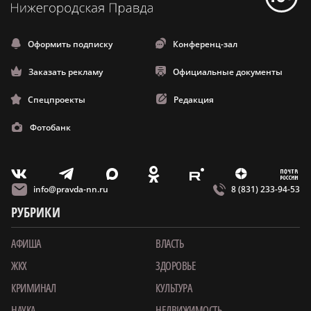
Оформить подписку
Конференц-зал
Заказать рекламу
Официальные документы
Спецпроекты
Редакция
Фотобанк
m
T
O
Z
X
E
V
info@pravda-nn.ru
8 (831) 233-94-53
РУБРИКИ
АФИША
ВЛАСТЬ
ЖКХ
ЗДОРОВЬЕ
КРИМИНАЛ
КУЛЬТУРА
НАУКА
НЕДВИЖИМОСТЬ