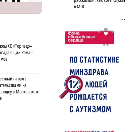
рассказали, как коты служат
в МЧС
ком ХК «Торпедо»
нападающий Роман
имов
естный напал с
ательствами на
ородку в Московском
е