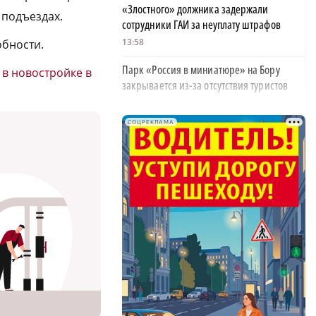
«Злостного» должника задержали
 подъездах.
сотрудники ГАИ за неуплату штрафов
13:58
обности.
Парк «Россия в миниатюре» на Бору
 в новостройке в
закрывается из-за отсутствия туристов
13:26
СОЦРЕКЛАМА
Найти своего человека: как помогают
питомцам в центре «Планета кошек»
13:00
У нижегородских абитуриентов стали
популярны инженерные направления
12:48
Как помощь людям стала главным делом
жизни для нижегородской студентки
12:47