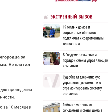
ЭКСТРЕННЫЙ ВЫЗОВ
19 жилых домов и
социальных объектов
подключат к современным
теплосетям
В Госдуме разъяснили
егородца за
порядок смены управляющей
ами. Не платил
компании
Суд обязал дзержинскую
управляющую компанию
отремонтировать систему
 для проведения
отопления
нности.
Рабочие укрепляют
о за 10 месяцев
фундамент и стены дома в