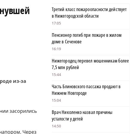
пнувшей
Третий класс пожароопасности действует
в Нижегородской области
17:05
Пенсионер погиб при пожаре в жилом
доме в Сеченове
16:19
Нижегородец перевел мошенникам более
7,5 млн рублей
15:44
роде из-за
Часть Блиновского пассажа продают в
Нижнем Новгороде
15:04
ании засорились
Врач Николенко назвал причины
усталости у детей
14:50
напором. Через