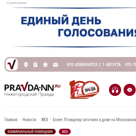
СОЦРЕКЛАМА
ЧТО ИЗМЕНИТСЯ С 1 АВГУСТА
ЧТО 
L
n
s
M
H
e
Главная
•
Новости
•
ЖКХ
•
Более 70 квартир затопило в доме на Московско
КОММУНАЛЬНЫЙ ПОМОЩНИК
ЖКХ