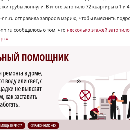
тки трубы лопнули. В итоге затопило 72 квартиры в 1 и 4
a-nn.ru отправила запрос в мэрию, чтобы выяснить подр
-nn.ru сообщалось о том, что
несколько этажей затопило
рк».
ЬНЫЙ ПОМОЩНИК
я ремонта в доме,
 воду или свет, с
щадки не вывозят
, как заставить
аботать.
ОМОЩЬ ЮРИСТА
СПРАВОЧНИК ЖКХ