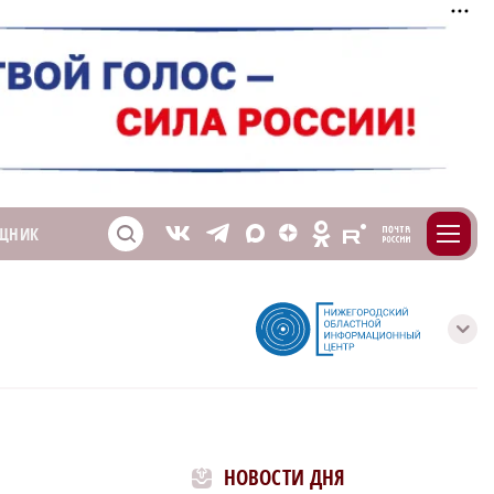
m
T
O
ЩНИК
Z
X
E
S
V
с
НОВОСТИ ДНЯ