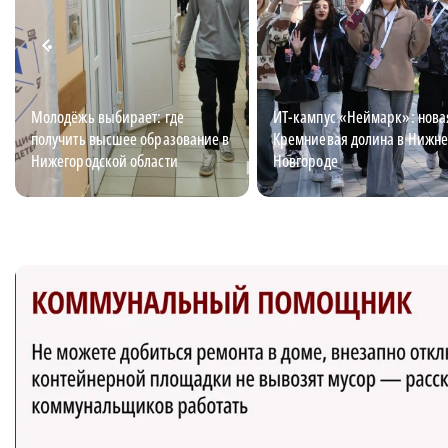
Молодёжь выбирает: где
ИТ-кампус «Неймарк»: нова
получить высшее образование в
Кремниевая долина в Нижн
Нижегородской области
Новгороде