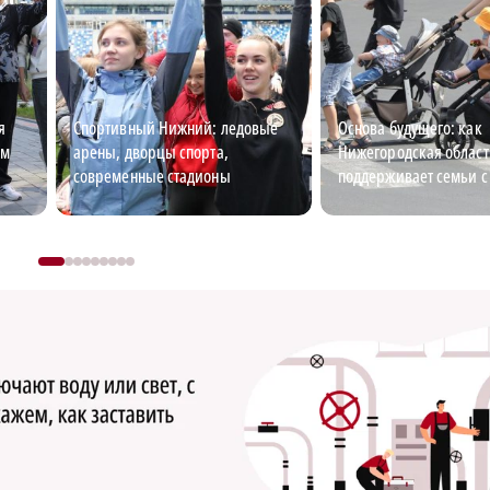
я
Спортивный Нижний: ледовые
Основа будущего: как
ем
арены, дворцы спорта,
Нижегородская област
современные стадионы
поддерживает семьи с