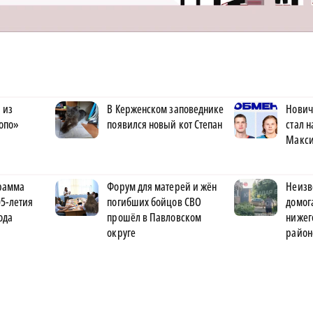
 из
В Керженском заповеднике
Нович
опо»
появился новый кот Степан
стал 
Макс
рамма
Форум для матерей и жён
Неизв
5-летия
погибших бойцов СВО
домог
ода
прошёл в Павловском
нижег
округе
район