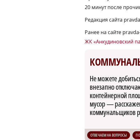
20 минут после прочис
Редакция сайта pravd
Ранее на сайте pravda
ЖК «Анкудиновский па
КОММУНАЛ
Не можете добитьс
внезапно отключают
контейнерной пло
мусор — расскажем
коммунальщиков р
ОТВЕЧАЕМ НА ВОПРОСЫ
П