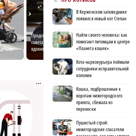
В Керженском заповеднике
появился новый кот Степан
Найти своего человека: как
Председатель Студенческого
От ретро-вагонов
помогают питомцам в центре
ь
совета рассказал, как
объектов: почем
«Планета кошек»
 детьми
вдохновлять других людей
выбирает трамв
Кота-наркокурьера поймали
сотрудники исправительной
колонии
Кошка, подброшенная к
воротам нижегородского
приюта, сбежала из
переноски
Пушистый строй:
нижегородские спасатели