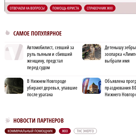
САМОЕ ПОПУЛЯРНОЕ
Автомобилист, севший за
Детенышу зебры
руль пьяным и сбивший
зоопарка «Лимп
женщину, предстал
выбрали имя
перед судом
В Нижнем Новгороде
Объявлена прог
убирают деревья, упавшие
празднования 80
после урагана
Нижнего Новгор
Новости МирТесен
НОВОСТИ ПАРТНЕРОВ
КОММУНАЛЬНЫЙ ПОМОЩНИК
ЖКХ
ТНС ЭНЕРГО