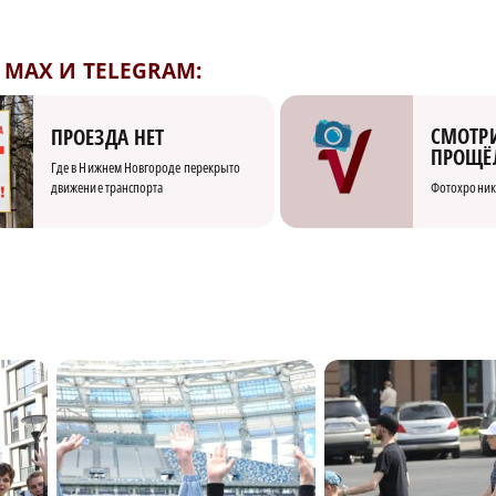
MAX И TELEGRAM:
СМОТРИ
ПРОЕЗДА НЕТ
ПРОЩЁ
Где в Нижнем Новгороде перекрыто
движение транспорта
Фотохроник