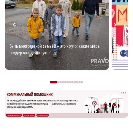
Быть многодетной семьёй – это круто: какие меры
Тренер п
поддержки действуют?
как изба