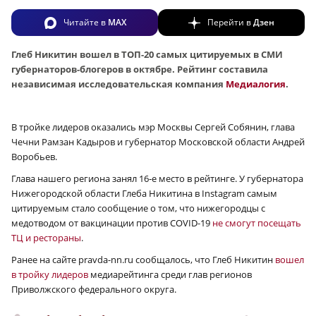
Читайте в
MAX
Перейти в
Дзен
Глеб Никитин вошел в ТОП-20 самых цитируемых в СМИ
губернаторов-блогеров в октябре.
Рейтинг составила
независимая исследовательская компания
Медиалогия
.
В тройке лидеров оказались мэр Москвы Сергей Собянин, глава
Чечни Рамзан Кадыров и губернатор Московской области Андрей
Воробьев.
Глава нашего региона занял 16‑е место в рейтинге. У губернатора
Нижегородской области Глеба Никитина в Instagram самым
цитируемым стало сообщение о том, что нижегородцы с
медотводом от вакцинации против COVID-19
не смогут посещать
ТЦ и рестораны
.
Ранее на сайте pravda-nn.ru сообщалось, что Глеб Никитин
вошел
в тройку лидеров
медиарейтинга среди глав регионов
Приволжского федерального округа.