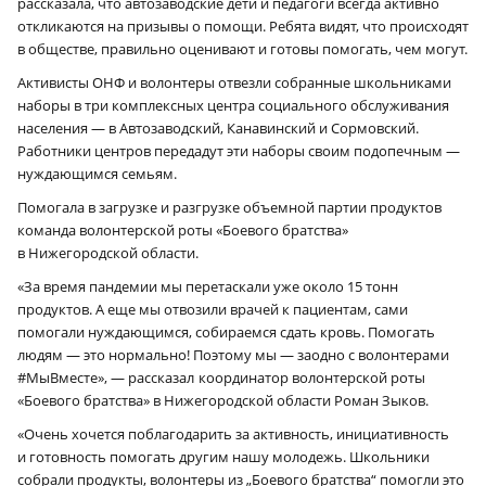
рассказала, что автозаводские дети и педагоги всегда активно
откликаются на призывы о помощи. Ребята видят, что происходят
в обществе, правильно оценивают и готовы помогать, чем могут.
Активисты ОНФ и волонтеры отвезли собранные школьниками
наборы в три комплексных центра социального обслуживания
населения — в Автозаводский, Канавинский и Сормовский.
Работники центров передадут эти наборы своим подопечным —
нуждающимся семьям.
Помогала в загрузке и разгрузке объемной партии продуктов
команда волонтерской роты «Боевого братства»
в Нижегородской области.
«За время пандемии мы перетаскали уже около 15 тонн
продуктов. А еще мы отвозили врачей к пациентам, сами
помогали нуждающимся, собираемся сдать кровь. Помогать
людям — это нормально! Поэтому мы — заодно с волонтерами
#МыВместе», — рассказал
координатор волонтерской роты
«Боевого братства» в Нижегородской области Роман Зыков.
«Очень хочется поблагодарить за активность, инициативность
и готовность помогать другим нашу молодежь. Школьники
собрали продукты, волонтеры из „Боевого братства“ помогли это