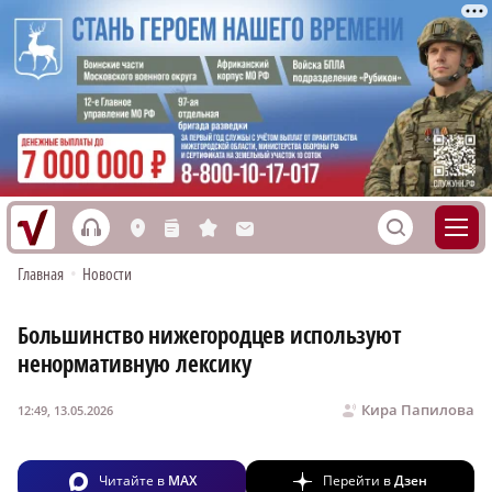
h
S
L
n
s
M
Главная
•
Новости
Большинство нижегородцев используют
ненормативную лексику
Кира Папилова
12:49, 13.05.2026
Читайте в
MAX
Перейти в
Дзен