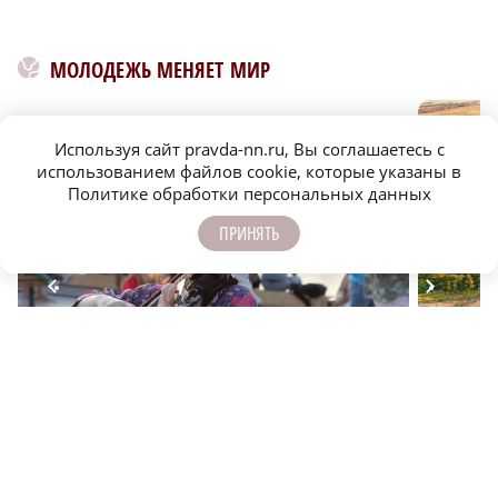
МОЛОДЕЖЬ МЕНЯЕТ МИР
Используя сайт pravda-nn.ru, Вы соглашаетесь с
использованием файлов cookie, которые указаны в
Политике обработки персональных данных
ПРИНЯТЬ
Фестивальный город: главные культурные события
Город ид
Нижнего Новгорода
Нижний?