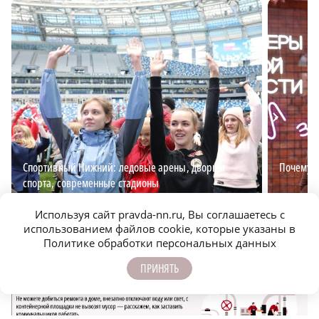
Спортивный Нижний: ледовые арены, дворцы
Почему в
спорта, современные стадионы
Используя сайт pravda-nn.ru, Вы соглашаетесь с
использованием файлов cookie, которые указаны в
Политике обработки персональных данных
ПРИНЯТЬ