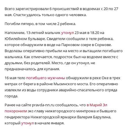
Всего зарегистрировали 6 происшествий в водоемах с 20 по 27
мая. Спасти удалось только одного человека.
Погибли пятеро, в том числе 2 ребенка.
Напомним, 13-летний мальчик
утонул
23 мая в 18.20 на
Юбилейном бульваре. Свидетели сообщили о теле ребенка,
которое обнаружили в воде на Парковом озере в Сормове.
Водолазы оперативно прибыли на место и вытащили погибшего
мальчика. Как отмечается, подросток был на водоеме вместе с
друзьями, без родителей. Место, где он утонул, не
предназначалось для купания.
16 мая тело
погибшего мужчины
обнаружили в реке Оке в трех
метрах от берега в районе Мызинского моста. Его оперативно
извлекли из воды сотрудники аварийно-спасательного отряда
города.
Ранее на сайте pravda-nn.ru сообщалось, что
в Марий Эл
похоронили
экс-главу нижегородского минпрома и бывшего
гендиректора Нижегородской ярмарки Валерия Барулина,
который
утонул
в начале января.