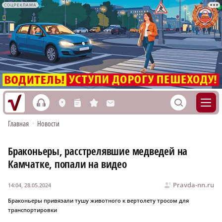
СОЦРЕКЛАМА
h
S
L
n
s
M
Главная
•
Новости
Браконьеры, расстрелявшие медведей на
Камчатке, попали на видео
Pravda-nn.ru
14:04, 28.05.2024
Браконьеры привязали тушу животного к вертолету тросом для
транспортировки