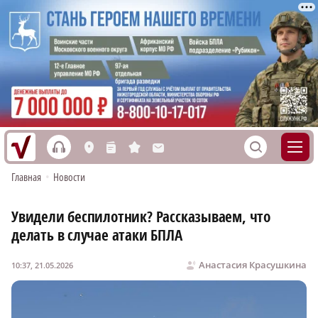
h
S
L
n
s
M
Главная
•
Новости
Увидели беспилотник? Рассказываем, что
делать в случае атаки БПЛА
Анастасия Красушкина
10:37, 21.05.2026