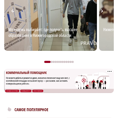
Молодёжь выбирает: где получить высшее
Нижегор
образование в Нижегородской области
САМОЕ ПОПУЛЯРНОЕ