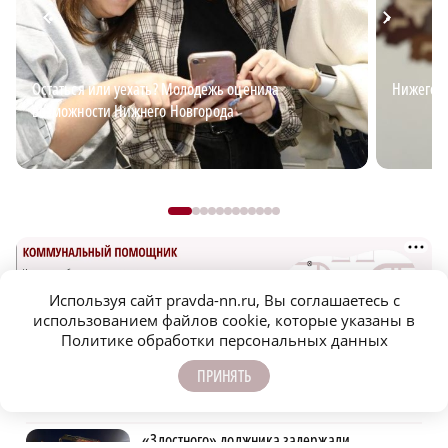
Остаться или уехать? Молодежь оценила
Нижегор
возможности Нижнего Новгорода
Используя сайт pravda-nn.ru, Вы соглашаетесь с
использованием файлов cookie, которые указаны в
Политике обработки персональных данных
ПРИНЯТЬ
САМОЕ ПОПУЛЯРНОЕ
«Злостного» должника задержали