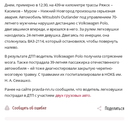
Днем, примерно в 12:30, на 439‑м километре трассы Ряжск –
Касимов – Муром – Нижний Новгород произошла серьезная
авария. Автомобиль Mitsubishi Outlander под управлением 70-
летнего мужчины нарушил дистанцию с Volkswagen Polo,
двигавшимся впереди, и врезался в него. За рулем легковушки
находилась 24-летняя девушка. Двигаясь по инерции, она
столкнулась ВАЗ-2114, который остановился, чтобы повернуть
налево.
В результате ДТП водитель Volkswagen Polo получила сотрясение
мозга. Также пострадала 39-летняя пассажирка отечественного
автомобиля – ей тоже диагностировали закрытую черепно-
мозговую травму. С травмами их госпитализировали в НОКБ им.
Н. А. Семашко.
Ранее на сайте pravda-nn.ru сообщили, что водитель легковушки
пострадал в ДТП с участием
двух грузовых авто
.
Сообщить об ошибке
Поделиться