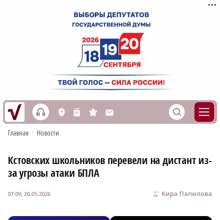
h
S
L
n
s
M
Главная
•
Новости
Кстовских школьников перевели на дистант из-
за угрозы атаки БПЛА
Кира Папилова
07:09, 20.05.2026