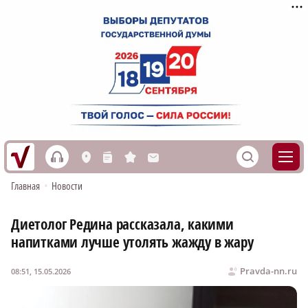
h
S
L
n
s
M
Главная
•
Новости
Диетолог Редина рассказала, какими
напитками лучше утолять жажду в жару
Pravda-nn.ru
08:51, 15.05.2026