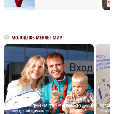
МОЛОДЕЖЬ МЕНЯЕТ МИР
Андрей Вдовин пробежал путь к олимпийскому
Молодёжь
золоту длиной в девять лет
образова