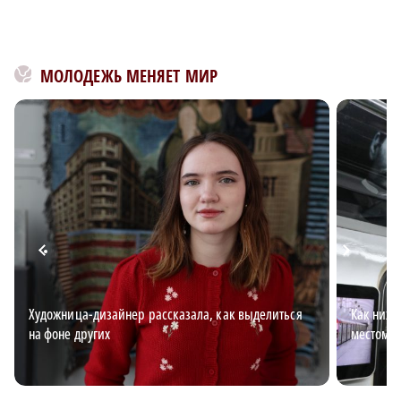
МОЛОДЕЖЬ МЕНЯЕТ МИР
Художница-дизайнер рассказала, как выделиться
Как ниже
на фоне других
местом д