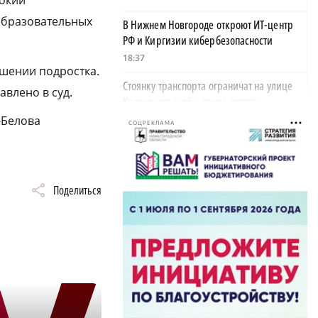
рокий
образовательных
В Нижнем Новгороде откроют ИТ-центр
РФ и Киргизии кибербезопасности
18:37
шении подростка.
Стоянку транспорта ограничат на улице
авлено в суд.
Красносельской с конца августа
-Белова
18:37
СОЦРЕКЛАМА
Волонтеры обнаружили заброшенный
дом, в котором живет около 20 собак и
щенков
Поделиться
×
18:02
В Нижегородской области наградили
более 40 организаций к Дню строителя
17:57
Садыр Жапаров и Глеб Никитин провели
рабочую встречу в Киргизии
17:38