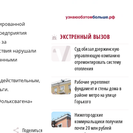
лированной
предприятия
ЭКСТРЕННЫЙ ВЫЗОВ
 за
Суд обязал дзержинскую
йствия нарушали
управляющую компанию
ранными
отремонтировать систему
отопления
едействительным,
Рабочие укрепляют
фундамент и стены дома в
ьги.
районе метро на улице
Фольксвагена»
Горького
Нижегородские
коммунальщики получили
почти 20 млн рублей
Поделиться