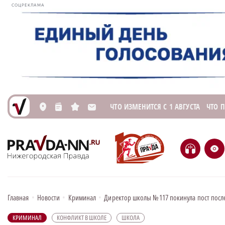
СОЦРЕКЛАМА
ЧТО ИЗМЕНИТСЯ С 1 АВГУСТА
ЧТО 
L
n
s
M
H
e
Главная
•
Новости
•
Криминал
•
Директор школы №117 покинула пост посл
КРИМИНАЛ
КОНФЛИКТ В ШКОЛЕ
ШКОЛА