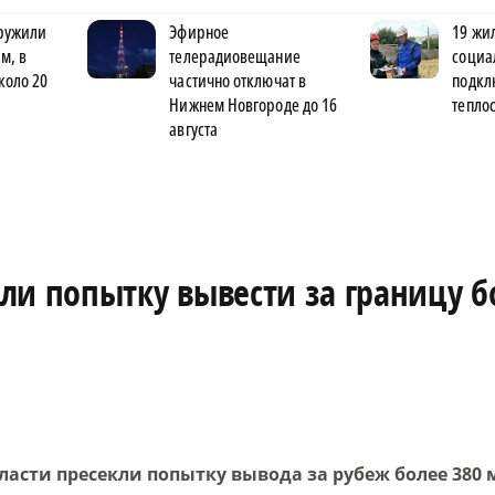
ружили
Эфирное
19 жи
м, в
телерадиовещание
социа
коло 20
частично отключат в
подкл
Нижнем Новгороде до 16
тепло
августа
ли попытку вывести за границу б
асти пресекли попытку вывода за рубеж более 380 