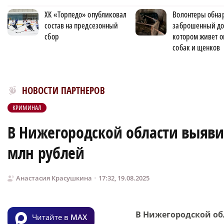
ХК «Торпедо» опубликовал
Волонтеры обна
состав на предсезонный
заброшенный до
сбор
котором живет о
собак и щенков
Новости МирТесен
НОВОСТИ ПАРТНЕРОВ
КРИМИНАЛ
В Нижегородской области выяви
млн рублей
Анастасия Красушкина
17:32, 19.08.2025
В Нижегородской обл
Читайте в
MAX