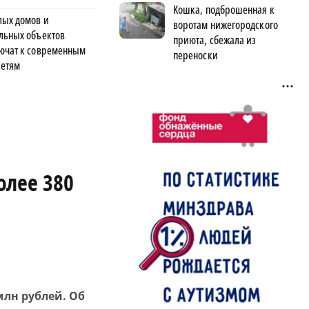
Кошка, подброшенная к
лых домов и
воротам нижегородского
льных объектов
приюта, сбежала из
ючат к современным
переноски
сетям
олее 380
млн рублей. Об