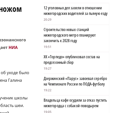
 ножом
12 уголовных дел завели в отношении
нижегородских водителей за пьяную езду
20:29
Строительство новых станций
нижегородского метро планируют
езонансного
закончить к 2028 году
щает
НИА
19:51
ХК «Торпедо» опубликовал состав на
предсезонный сбор
19:27
 об уходе было
Дзержинский «Парус» завоевал серебро
ена Галина
на Чемпионате России по ПОДА-футболу
19:22
й ученик школы
Владельца кафе осудили за отказ пустить
область шеи.
нижегородца с собакой-поводырем
19:05