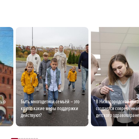
ь о
Быть многодетной семьёй – это
В Нижегородской обла
круто: какие меры поддержки
создается современна
действуют?
детского здравоохран