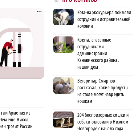
Кота-наркокурьера поймали
сотрудники исправительной
колонии
Котята, спасенные
сотрудниками
администрации
Канавинского района,
нашли дом
Ветеринар Смирнов
рассказал, какие продукты
на столе могут навредить
кошкам
т ли Армения из
204 беспризорных кошки и
 Чем ещё Никол
собаки отловили в Нижнем
ян грозит России
Новгороде с начала года