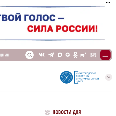
m
T
O
ЩНИК
Z
X
E
S
V
с
НОВОСТИ ДНЯ