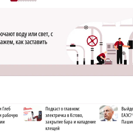
и Глеб
Подкаст о главном:
Выйде
и рабочую
электричка в Кстово,
ЕАЭС?
зии
закрытие бара и нападение
Пашин
клещей