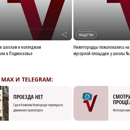
r
ОБЩЕСТВО
 к школам и колледжам
Нижегородцы пожаловались на
али в Подмосковье
мусорной площадки у школы №
MAX И TELEGRAM:
СМОТРИ
ПРОЕЗДА НЕТ
ПРОЩЁ
Где в Нижнем Новгороде перекрыто
движение транспорта
Фотохроник