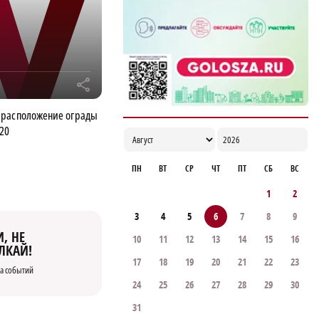
r
 расположение ограды
20
ПН
ВТ
СР
ЧТ
ПТ
СБ
ВС
1
2
3
4
5
6
7
8
9
, НЕ
10
11
12
13
14
15
16
ЛКАЙ!
17
18
19
20
21
22
23
а событий
24
25
26
27
28
29
30
31