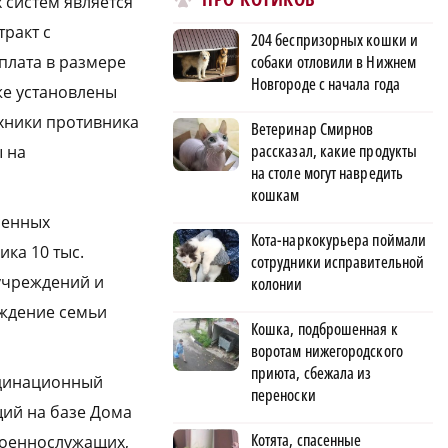
 систем является
ракт с
204 беспризорных кошки и
собаки отловили в Нижнем
плата в размере
Новгороде с начала года
же установлены
ехники противника
Ветеринар Смирнов
рассказал, какие продукты
 на
на столе могут навредить
кошкам
оенных
Кота-наркокурьера поймали
ка 10 тыс.
сотрудники исправительной
 учреждений и
колонии
ождение семьи
Кошка, подброшенная к
воротам нижегородского
приюта, сбежала из
рдинационный
переноски
ий на базе Дома
Котята, спасенные
военнослужащих,