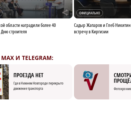
r
ОФИЦИАЛЬНО
ой области наградили более 40
Садыр Жапаров и Глеб Никитин
 Дню строителя
встречу в Киргизии
MAX И TELEGRAM:
СМОТРИ
ПРОЕЗДА НЕТ
ПРОЩЁ
Где в Нижнем Новгороде перекрыто
движение транспорта
Фотохроник