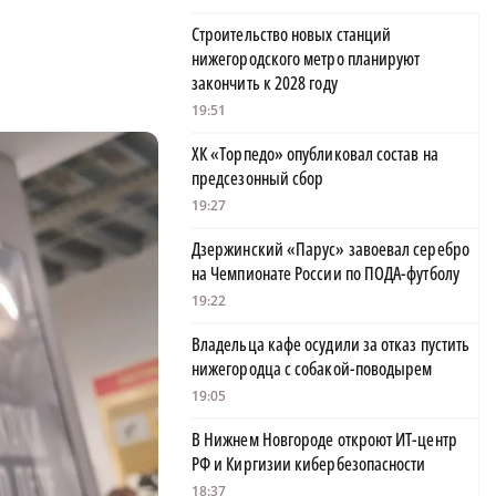
Строительство новых станций
нижегородского метро планируют
закончить к 2028 году
19:51
ХК «Торпедо» опубликовал состав на
предсезонный сбор
19:27
Дзержинский «Парус» завоевал серебро
на Чемпионате России по ПОДА-футболу
19:22
Владельца кафе осудили за отказ пустить
нижегородца с собакой-поводырем
19:05
В Нижнем Новгороде откроют ИТ-центр
РФ и Киргизии кибербезопасности
18:37