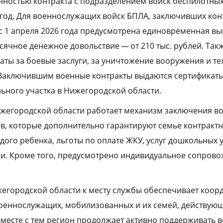
ностью контракта с подразделением войск беспилотных
 год. Для военнослужащих войск БПЛА, заключивших конт
 1 апреля 2026 года предусмотрена единовременная вы
есячное денежное довольствие — от 210 тыс. рублей. Так
ты за боевые заслуги, за уничтожение вооружения и т
. Заключившим военные контракты выдаются сертификаты
ьного участка в Нижегородской области.
ижегородской области работает механизм заключения в
в, которые дополнительно гарантируют семье контрактни
ждого ребенка, льготы по оплате ЖКУ, услуг дошкольных
и. Кроме того, предусмотрено индивидуальное сопров
жегородской области к месту службы обеспечивает коо
оеннослужащих, мобилизованных и их семей, действующ
Вместе с тем регион продолжает активно поддерживать 