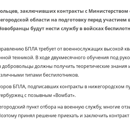
вольцев, заключивших контракты с Министерством 
егородской области на подготовку перед участием 
Новобранцы будут нести службу в войсках беспилот
правлению БПЛА требует от военнослужащих высокой кв
ной техникой. В ходе двухмесячного обучения под рук
 добровольцы должны получить теоретические знания 
азличными типами беспилотников.
оров БПЛА, подписавших контракты в нижегородском пу
тербуржец с позывным «Вомбат».
городский пункт отбора на военную службу, многие отз
Поэтому принял решение приехать и заключить контракт