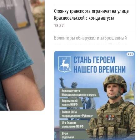
Стоянку транспорта ограничат на улице
Красносельской с конца августа
18:37
Волонтеры обнаружили заброшенный
дом, в котором живет около 20 собак и
щенков
18:02
В Нижегородской области наградили
более 40 организаций к Дню строителя
17:57
Садыр Жапаров и Глеб Никитин провели
рабочую встречу в Киргизии
17:38
Названы причины и последствия
инцидента с сельскохозяйственными
дронами в Ворсме