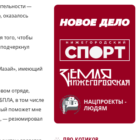
ятельности —
, оказалось
я того, чтобы
 подчеркнул
«Мазай», имеющий
овом отряде,
БПЛА, в том числе
НАЦПРОЕКТЫ -
ЛЮДЯМ
орый поможет мне
», — резюмировал
ПРО КОТИКОВ