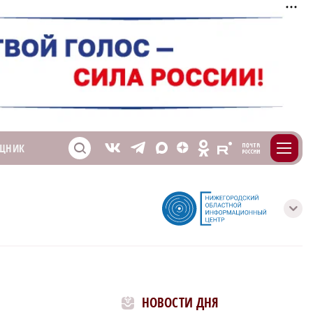
m
T
O
ЩНИК
Z
X
E
S
V
с
НОВОСТИ ДНЯ