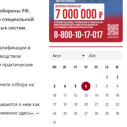
17:29
обороны РФ,
в специальной
ных систем.
алификации в
оводством
и практические
ПН
ВТ
СР
ЧТ
ПТ
СБ
ВС
1
2
нкте отбора на
3
4
5
6
7
8
9
10
11
12
13
14
15
16
ываются о нем как
17
18
19
20
21
22
23
 именно здесь», —
24
25
26
27
28
29
30
31