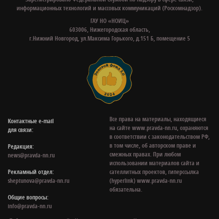
информационных технологий и массовых коммуникаций (Роскомнадзор).
ГАУ НО «НОИЦ»
603006, Нижегородская область,
г.Нижний Новгород, ул.Максима Горького, д.151 Б, помещение 5
Все права на материалы, находящиеся
Контактные e‑mail
на сайте www.pravda-nn.ru, охраняются
для связи:
в соответствии с законодательством РФ,
в том числе, об авторском праве и
Редакция:
смежных правах. При любом
news@pravda-nn.ru
использовании материалов сайта и
Рекламный отдел:
сателлитных проектов, гиперссылка
sheptunova@pravda-nn.ru
(hyperlink) www.pravda-nn.ru
обязательна.
Общие вопросы:
info@pravda-nn.ru