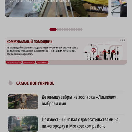
области: наука, искусство и спорт
специали
САМОЕ ПОПУЛЯРНОЕ
Детенышу зебры из зоопарка «Лимпопо»
выбрали имя
Неизвестный напал с домогательствами на
нижегородку в Московском районе