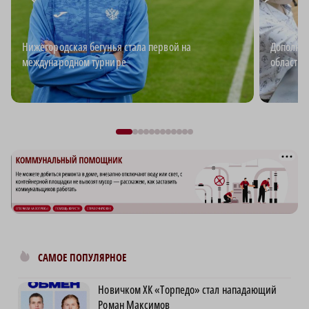
Нижегородская бегунья стала первой на
Дополнит
международном турнире
области: 
САМОЕ ПОПУЛЯРНОЕ
Новичком ХК «Торпедо» стал нападающий
Роман Максимов