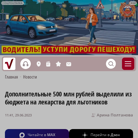
СОЦРЕКЛАМА
h
S
L
n
s
M
Главная
•
Новости
Дополнительные 500 млн рублей выделили из
бюджета на лекарства для льготников
Арина Полтанова
11:41, 29.06.2023
Читайте в
MAX
Перейти в
Дзен