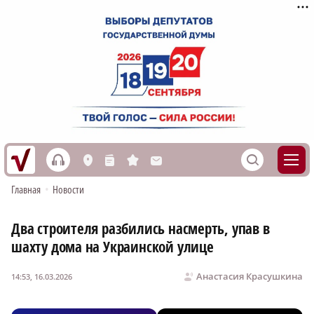
h
S
L
n
s
M
Главная
•
Новости
Два строителя разбились насмерть, упав в
шахту дома на Украинской улице
Анастасия Красушкина
14:53, 16.03.2026