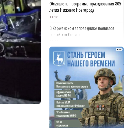
Объявлена программа празднования 805-
летия Нижнего Новгорода
11:56
В Керженском заповеднике появился
новый кот Степан
11:18
На 30% вырос средний проходной балл в
нижегородских вузах
11:00
Пожарные тушат огонь на проспекте
×
Ленина в Дзержинске
10:23
В Нижнем Новгороде убирают деревья,
упавшие после урагана
10:02