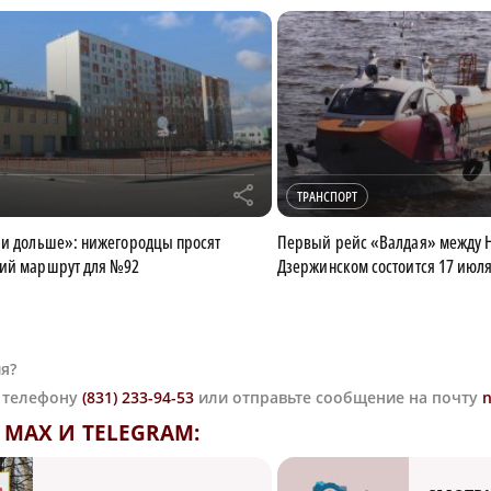
r
ТРАНСПОРТ
 и дольше»: нижегородцы просят
Первый рейс «Валдая» между 
ний маршрут для №92
Дзержинском состоится 17 июл
я?
о телефону
(831) 233-94-53
или отправьте сообщение на почту
MAX И TELEGRAM: