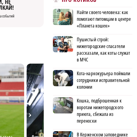
, НЕ
ЛКАЙ!
Найти своего человека: как
а событий
помогают питомцам в центре
«Планета кошек»
Пушистый строй:
нижегородские спасатели
рассказали, как коты служат
в МЧС
Кота-наркокурьера поймали
сотрудники исправительной
колонии
Кошка, подброшенная к
воротам нижегородского
приюта, сбежала из
переноски
В Керженском заповеднике
я стала
Лучший электромонтёр области
Дополнительное 