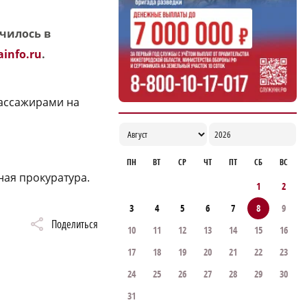
училось в
ainfo.ru
.
пассажирами на
ПН
ВТ
СР
ЧТ
ПТ
СБ
ВС
ая прокуратура.
1
2
3
4
5
6
7
8
9
Поделиться
10
11
12
13
14
15
16
17
18
19
20
21
22
23
24
25
26
27
28
29
30
31