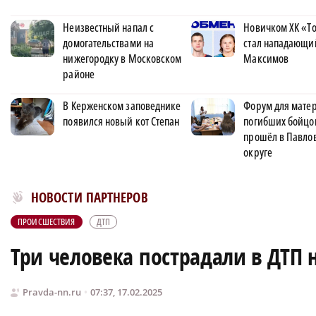
Неизвестный напал с
Новичком ХК «Т
домогательствами на
стал нападающи
нижегородку в Московском
Максимов
районе
В Керженском заповеднике
Форум для матер
появился новый кот Степан
погибших бойцо
прошёл в Павло
округе
Новости МирТесен
НОВОСТИ ПАРТНЕРОВ
ПРОИСШЕСТВИЯ
ДТП
Три человека пострадали в ДТП 
Pravda-nn.ru
07:37, 17.02.2025