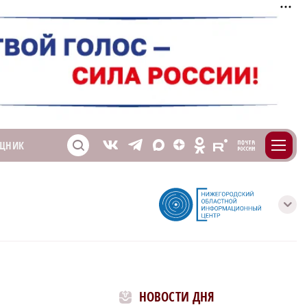
m
T
O
ЩНИК
Z
X
E
S
V
с
НОВОСТИ ДНЯ