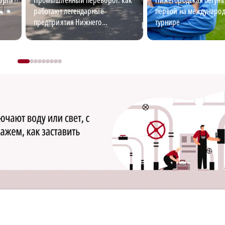
работают легендарные
первой на междунаро
предприятия Нижнего
турнире
Новгорода