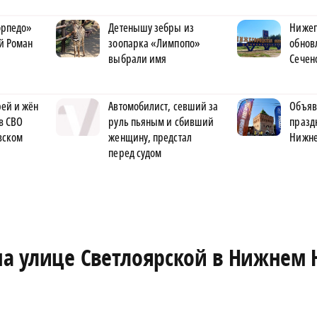
орпедо»
Детенышу зебры из
Нижег
й Роман
зоопарка «Лимпопо»
обнов
выбрали имя
Сечен
ей и жён
Автомобилист, севший за
Объяв
в СВО
руль пьяным и сбивший
празд
вском
женщину, предстал
Нижне
перед судом
на улице Светлоярской в Нижнем 