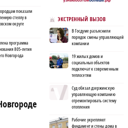
ородцам показали
ленную стеллу в
ЭКСТРЕННЫЙ ВЫЗОВ
овском округе
В Госдуме разъяснили
порядок смены управляющей
лена программа
компании
нования 805-летия
го Новгорода
19 жилых домов и
социальных объектов
подключат к современным
теплосетям
Суд обязал дзержинскую
управляющую компанию
отремонтировать систему
Новгороде
отопления
Рабочие укрепляют
фундамент и стены дома в