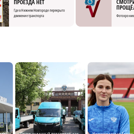
СМОТРИ
ПРОЕЗДА НЕТ
ПРОЩЁ
Где в Нижнем Новгороде перекрыто
движение транспорта
Фотохроник
орта
Промышленный переворот: как
Нижегородская бегунь