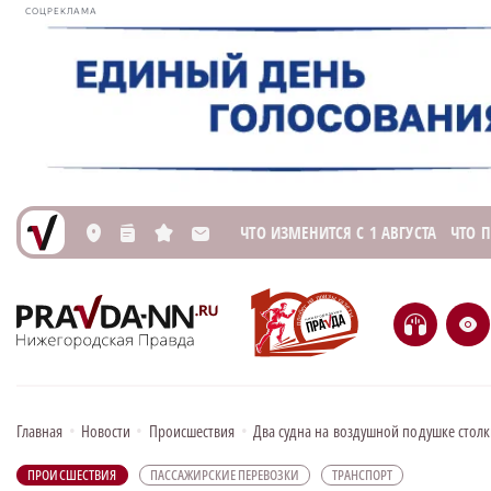
СОЦРЕКЛАМА
ЧТО ИЗМЕНИТСЯ С 1 АВГУСТА
ЧТО 
L
n
s
M
H
e
Главная
•
Новости
•
Происшествия
•
Два судна на воздушной подушке столк
ПРОИСШЕСТВИЯ
ПАССАЖИРСКИЕ ПЕРЕВОЗКИ
ТРАНСПОРТ