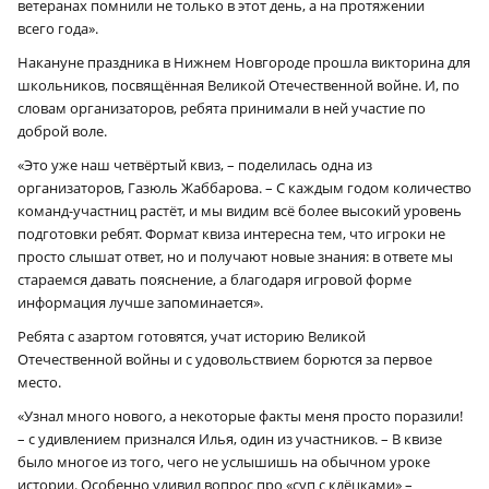
ветеранах помнили не только в этот день, а на протяжении
всего года».
Накануне праздника в Нижнем Новгороде прошла викторина для
школьников, посвящённая Великой Отечественной войне. И, по
словам организаторов, ребята принимали в ней участие по
доброй воле.
«Это уже наш четвёртый квиз, – поделилась одна из
организаторов, Газюль Жаббарова. – С каждым годом количество
команд-участниц растёт, и мы видим всё более высокий уровень
подготовки ребят. Формат квиза интересна тем, что игроки не
просто слышат ответ, но и получают новые знания: в ответе мы
стараемся давать пояснение, а благодаря игровой форме
информация лучше запоминается».
Ребята с азартом готовятся, учат историю Великой
Отечественной войны и с удовольствием борются за первое
место.
«Узнал много нового, а некоторые факты меня просто поразили!
– с удивлением признался Илья, один из участников. – В квизе
было многое из того, чего не услышишь на обычном уроке
истории. Особенно удивил вопрос про «суп с клёцками» –