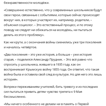
безнравственности молодёжи.
«Совершенно естественно, что у современных школьников будут
свои герои, связанные с событиями, которые сейчас происходят
вокруг них, в которых участвуют их, например, родители, –
объяснил социолог. – Это естественный процесс, и по этому
поводу не следует ни обижаться на молодёжь, ни пытаться
делать из этого проблему».
Как ни крути, а с окончания войны сменились уже три поколения
и началось четвёртое.
«Два поколения – это уже история, а больше – уже история
старая, – поделился Александр Прудник. – Это всё равно что
спросить у школьника, жившего в 1935 году, как он
воспринимает Крымскую войну 1855 года. Он ответит, что такая
война была и оставила свой след в культуре. Но для него это лишь
история».
Вопреки переживаниям учителей, бить тревогу и из последних
сил пытаться привить детям чувство трепета к 9 Мая
бессмысленно.
«Мы ничего особенного не делаем ни в память о Первой