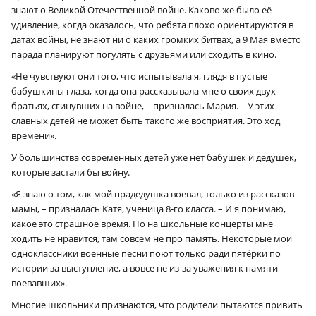
знают о Великой Отечественной войне. Каково же было её
удивление, когда оказалось, что ребята плохо ориентируются в
датах войны, не знают ни о каких громких битвах, а 9 Мая вместо
парада планируют погулять с друзьями или сходить в кино.
«Не чувствуют они того, что испытывала я, глядя в пустые
бабушкины глаза, когда она рассказывала мне о своих двух
братьях, сгинувших на войне, – призналась Мария. – У этих
славных детей не может быть такого же восприятия. Это ход
времени».
У большинства современных детей уже нет бабушек и дедушек,
которые застали бы войну.
«Я знаю о том, как мой прадедушка воевал, только из рассказов
мамы, – призналась Катя, ученица 8‑го класса. – И я понимаю,
какое это страшное время. Но на школьные концерты мне
ходить не нравится, там совсем не про память. Некоторые мои
одноклассники военные песни поют только ради пятёрки по
истории за выступление, а вовсе не из-за уважения к памяти
воевавших».
Многие школьники признаются, что родители пытаются привить