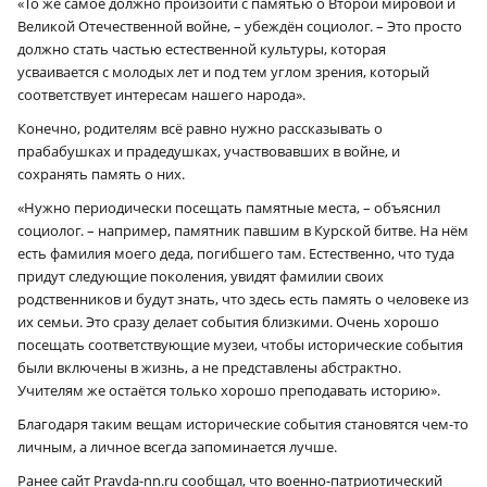
«То же самое должно произойти с памятью о Второй мировой и
Великой Отечественной войне, – убеждён социолог. – Это просто
должно стать частью естественной культуры, которая
усваивается с молодых лет и под тем углом зрения, который
соответствует интересам нашего народа».
Конечно, родителям всё равно нужно рассказывать о
прабабушках и прадедушках, участвовавших в войне, и
сохранять память о них.
«Нужно периодически посещать памятные места, – объяснил
социолог. – например, памятник павшим в Курской битве. На нём
есть фамилия моего деда, погибшего там. Естественно, что туда
придут следующие поколения, увидят фамилии своих
родственников и будут знать, что здесь есть память о человеке из
их семьи. Это сразу делает события близкими. Очень хорошо
посещать соответствующие музеи, чтобы исторические события
были включены в жизнь, а не представлены абстрактно.
Учителям же остаётся только хорошо преподавать историю».
Благодаря таким вещам исторические события становятся чем-то
личным, а личное всегда запоминается лучше.
Ранее сайт Pravda-nn.ru сообщал, что военно-патриотический