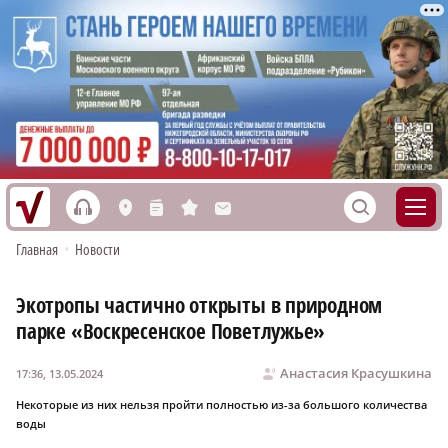
h
S
L
n
s
M
Главная
•
Новости
Экотропы частично открыты в природном
парке «Воскресенское Поветлужье»
Анастасия Красушкина
17:36, 13.05.2024
Некоторые из них нельзя пройти полностью из-за большого количества
воды