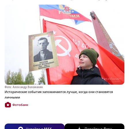
Фото: Александр Воложанин
Исторические события запоминаются лучше, когда они становятся
личными
Фотобанк
Читайте в
MAX
Перейти в
Дзен