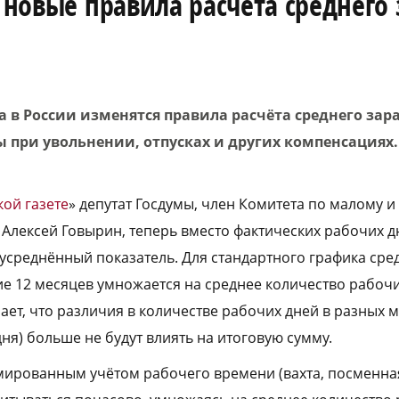
ь новые правила расчёта среднего
да в России изменятся правила расчёта среднего зар
ы при увольнении, отпусках и других компенсациях
кой газете
» депутат Госдумы, член Комитета по малому и
Алексей Говырин, теперь вместо фактических рабочих д
 усреднённый показатель. Для стандартного графика ср
ие 12 месяцев умножается на среднее количество рабочи
ачает, что различия в количестве рабочих дней в разных 
дня) больше не будут влиять на итоговую сумму.
мированным учётом рабочего времени (вахта, посменна