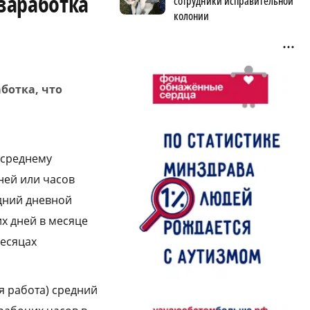
 заработка
сотрудники исправительной
колонии
аботка, что
.
 среднему
ней или часов
едний дневной
х дней в месяце
месяцах
я работа) средний