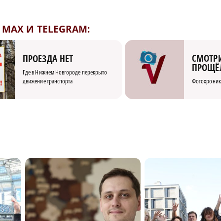
MAX И TELEGRAM:
СМОТРИ
ПРОЕЗДА НЕТ
ПРОЩЁ
Где в Нижнем Новгороде перекрыто
движение транспорта
Фотохроник