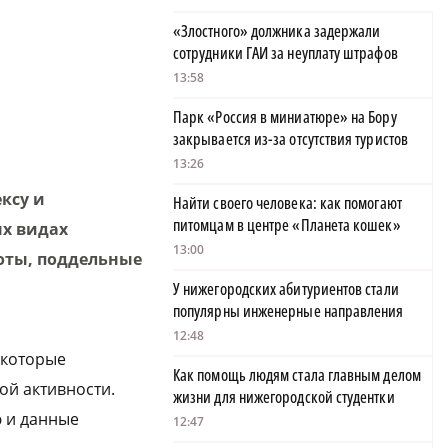
«Злостного» должника задержали
сотрудники ГАИ за неуплату штрафов
13:58
Парк «Россия в миниатюре» на Бору
закрывается из-за отсутствия туристов
13:26
ксу и
Найти своего человека: как помогают
питомцам в центре «Планета кошек»
х видах
13:00
оты, поддельные
У нижегородских абитуриентов стали
популярны инженерные направления
12:48
 которые
Как помощь людям стала главным делом
ой активности.
жизни для нижегородской студентки
 и данные
12:47