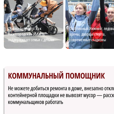
Основа будущего: как
Спортивный Нижний: ледов
Нижегородская область
арены, дворцы спорта,
поддерживает семьи с детьми
современные стадионы