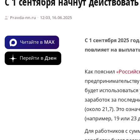
С 1 сентября начнут действоват
Pravda-nn.ru
12:03, 16.06.2025
С 1 сентября 2025 го
Читайте в
MAX
повлияет на выплат
Перейти в
Дзен
Как пояснил
«Российс
предпринимательству 
будет использоваться
заработок за последн
(около 21,7). Это озн
(например, 19 или 23 
Для работников с сум