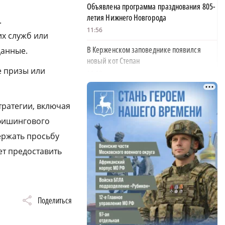
Объявлена программа празднования 805-
летия Нижнего Новгорода
.
11:56
их служб или
В Керженском заповеднике появился
данные.
новый кот Степан
е призы или
11:18
На 30% вырос средний проходной балл в
нижегородских вузах
тратегии, включая
11:00
 фишингового
ержать просьбу
Пожарные тушат огонь на проспекте
Ленина в Дзержинске
ет предоставить
10:23
В Нижнем Новгороде убирают деревья,
упавшие после урагана
Поделиться
10:02