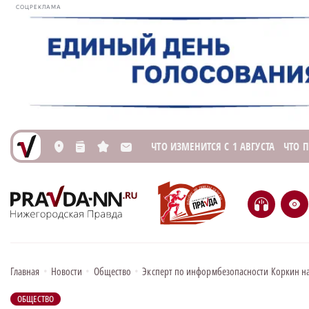
СОЦРЕКЛАМА
ЧТО ИЗМЕНИТСЯ С 1 АВГУСТА
ЧТО 
L
n
s
M
H
e
Главная
•
Новости
•
Общество
•
Эксперт по информбезопасности Коркин н
ОБЩЕСТВО