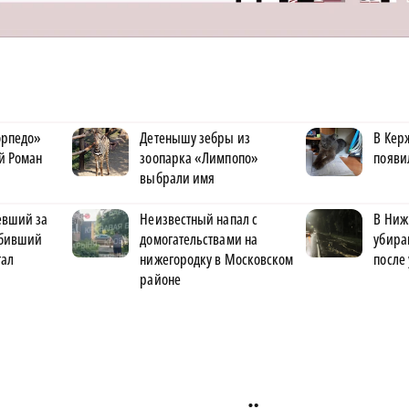
орпедо»
Детенышу зебры из
В Кер
й Роман
зоопарка «Лимпопо»
появи
выбрали имя
евший за
Неизвестный напал с
В Ниж
сбивший
домогательствами на
убира
тал
нижегородку в Московском
после
районе