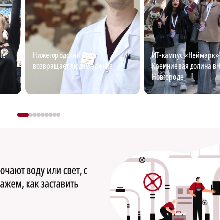
ые
Нижегородский врач
ИТ-кампус «Неймарк»:
возвращает людям зрение
Кремниевая долина в
Новгороде