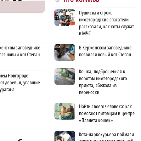
Пушистый строй:
нижегородские спасатели
рассказали, как коты служат
в МЧС
В Керженском заповеднике
женском заповеднике
появился новый кот Степан
лся новый кот Степан
Кошка, подброшенная к
нем Новгороде
воротам нижегородского
ют деревья, упавшие
приюта, сбежала из
 урагана
переноски
Найти своего человека: как
помогают питомцам в центре
«Планета кошек»
Кота-наркокурьера поймали