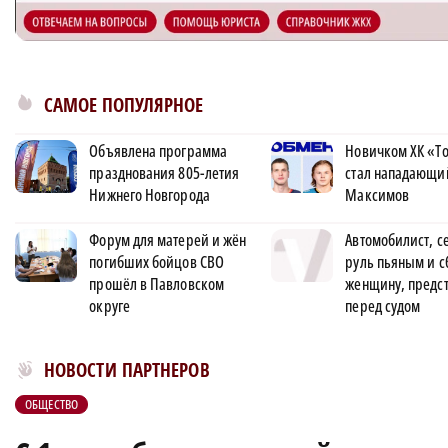
САМОЕ ПОПУЛЯРНОЕ
Объявлена программа
Новичком ХК «Т
празднования 805-летия
стал нападающи
Нижнего Новгорода
Максимов
Форум для матерей и жён
Автомобилист, с
погибших бойцов СВО
руль пьяным и 
прошёл в Павловском
женщину, предс
округе
перед судом
Новости МирТесен
НОВОСТИ ПАРТНЕРОВ
ОБЩЕСТВО