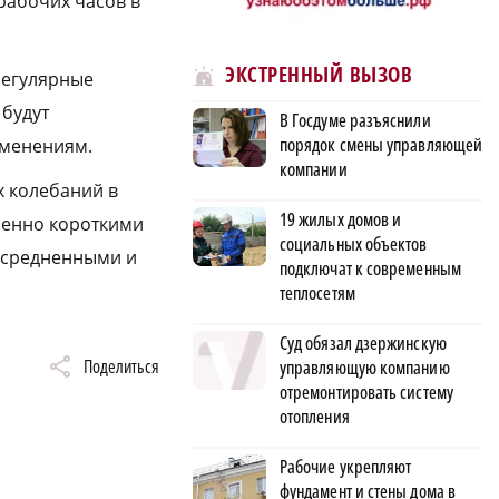
рабочих часов в
ЭКСТРЕННЫЙ ВЫЗОВ
регулярные
 будут
В Госдуме разъяснили
порядок смены управляющей
зменениям.
компании
х колебаний в
19 жилых домов и
обенно короткими
социальных объектов
усредненными и
подключат к современным
теплосетям
Суд обязал дзержинскую
Поделиться
управляющую компанию
отремонтировать систему
отопления
Рабочие укрепляют
фундамент и стены дома в