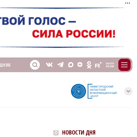
m
T
O
ЩНИК
Z
X
E
S
V
с
НОВОСТИ ДНЯ