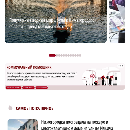
Популярные водные маршруты в Нижегородской
Самые в
области – тренд молодежного отдыха
специали
САМОЕ ПОПУЛЯРНОЕ
Нижегородка пострадала на пожаре в
многоквартирном доме на улице Ильича