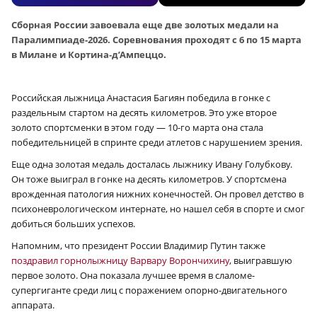
Сборная России завоевала еще две золотых медали на
Паралимпиаде-2026. Соревнования проходят с 6 по 15 марта
в Милане и Кортина‑д’Ампеццо.
Российская лыжница Анастасия Багиян победила в гонке с
раздельным стартом на десять километров. Это уже второе
золото спортсменки в этом году — 10-го марта она стала
победительницей в спринте среди атлетов с нарушением зрения.
Еще одна золотая медаль досталась лыжнику Ивану Голубкову.
Он тоже выиграл в гонке на десять километров. У спортсмена
врожденная патология нижних конечностей. Он провел детство в
психоневрологическом интернате, но нашел себя в спорте и смог
добиться больших успехов.
Напомним, что президент России Владимир Путин также
поздравил горнолыжницу Варвару Ворончихину
, выигравшую
первое золото. Она показала лучшее время в слаломе-
супергиганте среди лиц с поражением опорно-двигательного
аппарата.