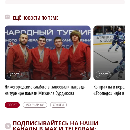
ЕЩЁ НОВОСТИ ПО ТЕМЕ
r
СПОРТ
СПОРТ
Нижегородские самбисты завоевали награды
Контракты и перехо
на турнире памяти Михаила Бурдикова
«Торпедо» идёт в но
СПОРТ
МХК "ЧАЙКА"
ХОККЕЙ
ПОДПИСЫВАЙТЕСЬ НА НАШИ
КАНАЛЫ В MAX И TELEGRAM: