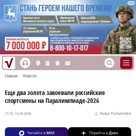
h
S
L
n
s
M
Главная
•
Новости
Еще два золота завоевали российские
спортсмены на Паралимпиаде-2026
Кира Папилова
11:25, 12.03.2026
Читайте в
MAX
Перейти в
Дзен