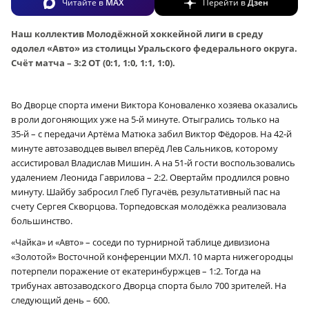
Читайте в
MAX
Перейти в
Дзен
Наш коллектив Молодёжной хоккейной лиги в среду
одолел «Авто» из столицы Уральского федерального округа.
Счёт матча – 3:2 ОТ (0:1, 1:0, 1:1, 1:0).
Во Дворце спорта имени Виктора Коноваленко хозяева оказались
в роли догоняющих уже на 5‑й минуте. Отыгрались только на
35‑й – с передачи Артёма Матюка забил Виктор Фёдоров. На 42‑й
минуте автозаводцев вывел вперёд Лев Сальников, которому
ассистировал Владислав Мишин. А на 51‑й гости воспользовались
удалением Леонида Гаврилова – 2:2. Овертайм продлился ровно
минуту. Шайбу забросил Глеб Пугачёв, результативный пас на
счету Сергея Скворцова. Торпедовская молодёжка реализовала
большинство.
«Чайка» и «Авто» – соседи по турнирной таблице дивизиона
«Золотой» Восточной конференции МХЛ. 10 марта нижегородцы
потерпели поражение от екатеринбуржцев – 1:2. Тогда на
трибунах автозаводского Дворца спорта было 700 зрителей. На
следующий день – 600.