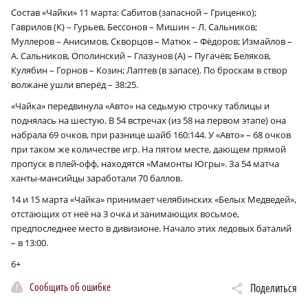
Состав «Чайки» 11 марта: Сабитов (запасной – Гриценко);
Гаврилов (К) – Гурьев, Бессонов – Мишин – Л. Сальников;
Муллеров – Анисимов, Скворцов – Матюк – Фёдоров; Измайлов –
А. Сальников, Ополинский – Глазунов (А) – Пугачёв; Беляков,
Кулябин – Горнов – Козин; Лаптев (в запасе). По броскам в створ
волжане ушли вперёд – 38:25.
«Чайка» передвинула «Авто» на седьмую строчку таблицы и
поднялась на шестую. В 54 встречах (из 58 на первом этапе) она
набрала 69 очков, при разнице шайб 160:144. У «Авто» – 68 очков
при таком же количестве игр. На пятом месте, дающем прямой
пропуск в плей-офф, находятся «Мамонты Югры». За 54 матча
ханты-мансийцы заработали 70 баллов.
14 и 15 марта «Чайка» принимает челябинских «Белых Медведей»,
отстающих от неё на 3 очка и занимающих восьмое,
предпоследнее место в дивизионе. Начало этих ледовых баталий
– в 13:00.
6+
Сообщить об ошибке
Поделиться