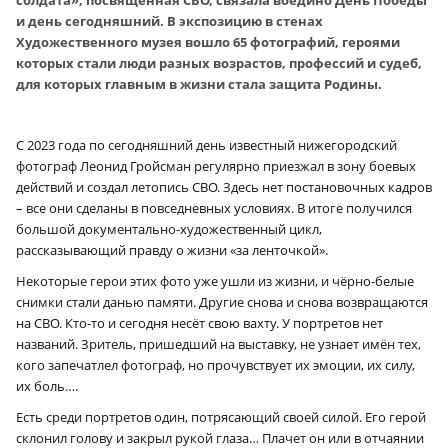
и день сегодняшний. В экспозицию в стенах
Художественного музея вошло 65 фотографий, героями
которых стали люди разных возрастов, профессий и судеб,
для которых главным в жизни стала защита Родины.
С 2023 года по сегодняшний день известный нижегородский
фотограф Леонид Гройсман регулярно приезжал в зону боевых
действий и создал летопись СВО. Здесь нет постановочных кадров
– все они сделаны в повседневных условиях. В итоге получился
большой документально-художественный цикл,
рассказывающий правду о жизни «за ленточкой».
Некоторые герои этих фото уже ушли из жизни, и чёрно-белые
снимки стали данью памяти. Другие снова и снова возвращаются
на СВО. Кто-то и сегодня несёт свою вахту. У портретов нет
названий. Зритель, пришедший на выставку, не узнает имён тех,
кого запечатлел фотограф, но прочувствует их эмоции, их силу,
их боль….
Есть среди портретов один, потрясающий своей силой. Его герой
склонил голову и закрыл рукой глаза… Плачет он или в отчаянии