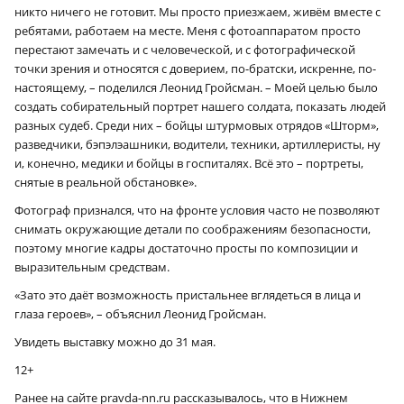
никто ничего не готовит. Мы просто приезжаем, живём вместе с
ребятами, работаем на месте. Меня с фотоаппаратом просто
перестают замечать и с человеческой, и с фотографической
точки зрения и относятся с доверием, по-братски, искренне, по-
настоящему, – поделился Леонид Гройсман. – Моей целью было
создать собирательный портрет нашего солдата, показать людей
разных судеб. Среди них – бойцы штурмовых отрядов «Шторм»,
разведчики, бэпэлэашники, водители, техники, артиллеристы, ну
и, конечно, медики и бойцы в госпиталях. Всё это – портреты,
снятые в реальной обстановке».
Фотограф признался, что на фронте условия часто не позволяют
снимать окружающие детали по соображениям безопасности,
поэтому многие кадры достаточно просты по композиции и
выразительным средствам.
«Зато это даёт возможность пристальнее вглядеться в лица и
глаза героев», – объяснил Леонид Гройсман.
Увидеть выставку можно до 31 мая.
12+
Ранее на сайте pravda-nn.ru рассказывалось, что в Нижнем