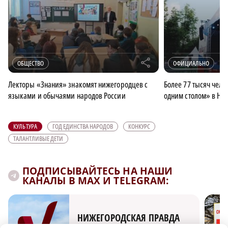
r
ОБЩЕСТВО
ОФИЦИАЛЬНО
Лекторы «Знания» знакомят нижегородцев с
Более 77 тысяч чело
языками и обычаями народов России
одним столом» в Ни
КУЛЬТУРА
ГОД ЕДИНСТВА НАРОДОВ
КОНКУРС
ТАЛАНТЛИВЫЕ ДЕТИ
ПОДПИСЫВАЙТЕСЬ НА НАШИ
КАНАЛЫ В MAX И TELEGRAM:
НИЖЕГОРОДСКАЯ ПРАВДА