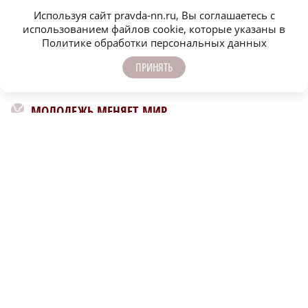
Быстро, честно, точно. И ничего лишнего
Используя сайт pravda-nn.ru, Вы соглашаетесь с
использованием файлов cookie, которые указаны в
Политике обработки персональных данных
ПРИНЯТЬ
МОЛОДЕЖЬ МЕНЯЕТ МИР
Озёра, заповедники и леса Нижегородской области:
Молодёжь