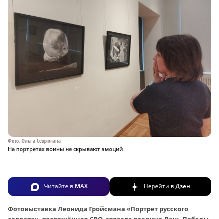
Фото: Ольга Севрюгина
На портретах воины не скрывают эмоций
Читайте в
MAX
Перейти в
Дзен
Фотовыставка Леонида Гройсмана «Портрет русского
солдата», посвящённая СВО, связала воедино День Победы