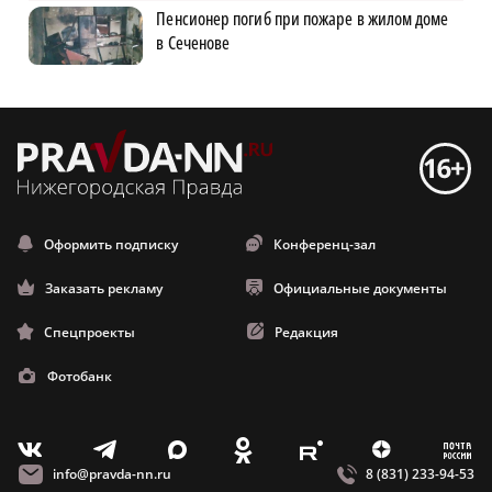
Пенсионер погиб при пожаре в жилом доме
в Сеченове
Оформить подписку
Конференц-зал
Заказать рекламу
Официальные документы
Спецпроекты
Редакция
Фотобанк
m
T
O
Z
X
E
V
info@pravda-nn.ru
8 (831) 233-94-53