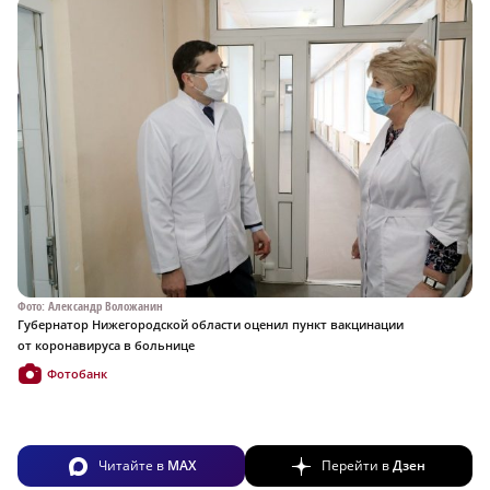
Фото: Александр Воложанин
Губернатор Нижегородской области оценил пункт вакцинации
от коронавируса в больнице
Фотобанк
Читайте в
MAX
Перейти в
Дзен