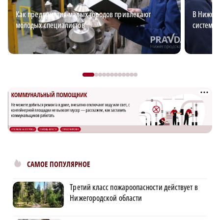
Как предприятия малых городов привлекают
В Нижего
молодых специалистов
система 
САМОЕ ПОПУЛЯРНОЕ
Третий класс пожароопасности действует в
Нижегородской области