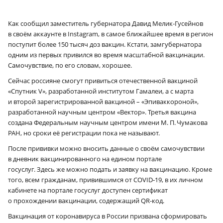
Как сообщил заместитель губернатора Давид Мелик-Гусейнов
в своём аккаунте в Instagram, в самое ближайшее время в регион
поступит более 150 тысяч доз вакцин. Кстати, замгубернатора
одним из первых привился во время масштабной вакцинации.
Самочувствие, по его словам, хорошее.
Сейчас россияне смогут привиться отечественной вакциной
«Спутник V», разработанной институтом Гамалеи, а с марта
и второй зарегистрированной вакциной – «Эпиваккороной»,
разработанной научным центром «Вектор». Третья вакцина
создана Федеральным научным центром имени М. П. Чумакова
РАН, но сроки её регистрации пока не называют.
После прививки можно вносить данные о своём самочувствии
в дневник вакцинированного на едином портале
госуслуг. Здесь же можно подать и заявку на вакцинацию. Кроме
того, всем гражданам, привившимся от COVID‑19, в их личном
кабинете на портале госуслуг доступен сертификат
о прохождении вакцинации, содержащий QR-код.
Вакцинация от коронавируса в России призвана сформировать