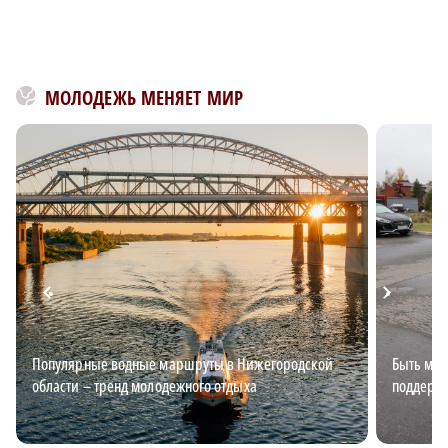
МОЛОДЕЖЬ МЕНЯЕТ МИР
Популярные водные маршруты в Нижегородской
Быть мно
области – тренд молодежного отдыха
поддержк