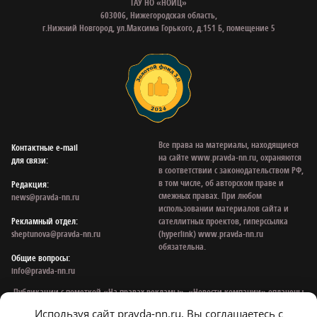
ГАУ НО «НОИЦ»
603006, Нижегородская область,
г.Нижний Новгород, ул.Максима Горького, д.151 Б, помещение 5
Все права на материалы, находящиеся
Контактные e‑mail
на сайте www.pravda-nn.ru, охраняются
для связи:
в соответствии с законодательством РФ,
в том числе, об авторском праве и
Редакция:
смежных правах. При любом
news@pravda-nn.ru
использовании материалов сайта и
Рекламный отдел:
сателлитных проектов, гиперссылка
sheptunova@pravda-nn.ru
(hyperlink) www.pravda-nn.ru
обязательна.
Общие вопросы:
info@pravda-nn.ru
Публикации с пометкой «На правах рекламы», «Новости компании» оплачены
рекламодателем. Редакция сайта не несет ответственности за достоверность
Используя сайт pravda-nn.ru, Вы соглашаетесь с