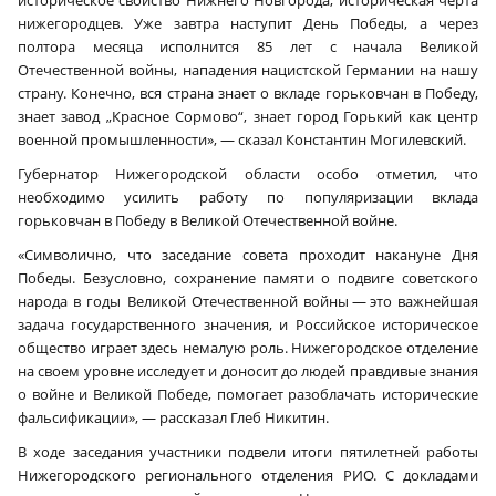
историческое свойство Нижнего Новгорода, историческая черта
нижегородцев. Уже завтра наступит День Победы, а через
полтора месяца исполнится 85 лет с начала Великой
Отечественной войны, нападения нацистской Германии на нашу
страну. Конечно, вся страна знает о вкладе горьковчан в Победу,
знает завод „Красное Сормово“, знает город Горький как центр
военной промышленности», — сказал Константин Могилевский.
Губернатор Нижегородской области особо отметил, что
необходимо усилить работу по популяризации вклада
горьковчан в Победу в Великой Отечественной войне.
«Символично, что заседание совета проходит накануне Дня
Победы. Безусловно, сохранение памяти о подвиге советского
народа в годы Великой Отечественной войны — это важнейшая
задача государственного значения, и Российское историческое
общество играет здесь немалую роль. Нижегородское отделение
на своем уровне исследует и доносит до людей правдивые знания
о войне и Великой Победе, помогает разоблачать исторические
фальсификации», — рассказал Глеб Никитин.
В ходе заседания участники подвели итоги пятилетней работы
Нижегородского регионального отделения РИО. С докладами