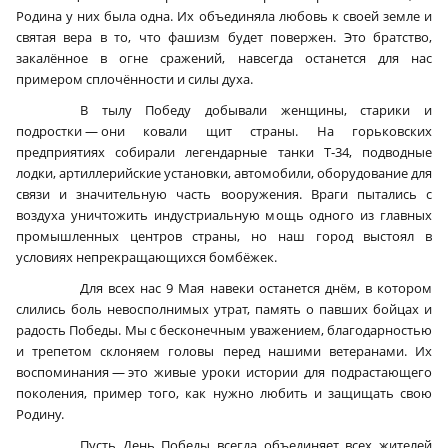
Родина у них была одна. Их объединяла любовь к своей земле и
святая вера в то, что фашизм будет повержен. Это братство,
закалённое в огне сражений, навсегда останется для нас
примером сплочённости и силы духа.
В тылу Победу добывали женщины, старики и
подростки — они ковали щит страны. На горьковских
предприятиях собирали легендарные танки Т‑34, подводные
лодки, артиллерийские установки, автомобили, оборудование для
связи и значительную часть вооружения. Враги пытались с
воздуха уничтожить индустриальную мощь одного из главных
промышленных центров страны, но наш город выстоял в
условиях непрекращающихся бомбёжек.
Для всех нас 9 Мая навеки останется днём, в котором
слились боль невосполнимых утрат, память о павших бойцах и
радость Победы. Мы с бесконечным уважением, благодарностью
и трепетом склоняем головы перед нашими ветеранами. Их
воспоминания — это живые уроки истории для подрастающего
поколения, пример того, как нужно любить и защищать свою
Родину.
Пусть День Победы всегда объединяет всех жителей