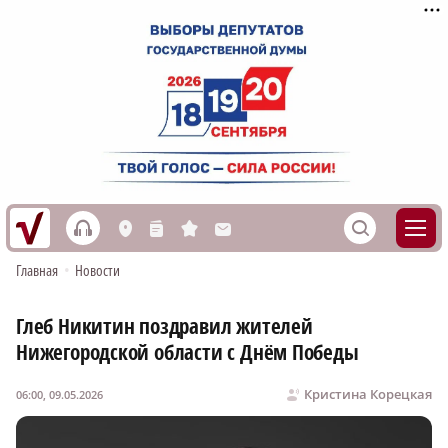
h
S
L
n
s
M
Главная
•
Новости
Глеб Никитин поздравил жителей
Нижегородской области с Днём Победы
Кристина Корецкая
06:00, 09.05.2026