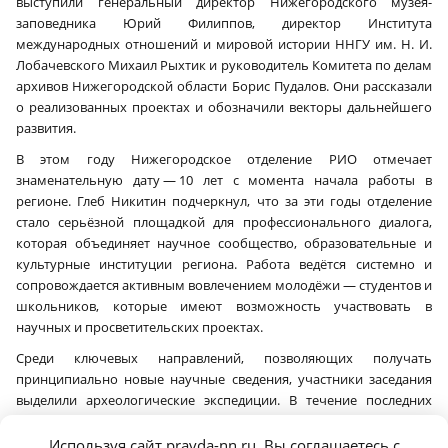
выступили генеральный директор Нижегородского музея-
заповедника Юрий Филиппов, директор Института
международных отношений и мировой истории ННГУ им. Н. И.
Лобачевского Михаил Рыхтик и руководитель Комитета по делам
архивов Нижегородской области Борис Пудалов. Они рассказали
о реализованных проектах и обозначили векторы дальнейшего
развития.
В этом году Нижегородское отделение РИО отмечает
знаменательную дату — 10 лет с момента начала работы в
регионе. Глеб Никитин подчеркнул, что за эти годы отделение
стало серьёзной площадкой для профессионального диалога,
которая объединяет научное сообщество, образовательные и
культурные институции региона. Работа ведётся системно и
сопровождается активным вовлечением молодёжи — студентов и
школьников, которые имеют возможность участвовать в
научных и просветительских проектах.
Среди ключевых направлений, позволяющих получать
принципиально новые научные сведения, участники заседания
выделили археологические экспедиции. В течение последних
четырёх лет в Вачском муниципальном округе работает
совместная экспедиция Нижегородского музея-заповедника,
Используя сайт pravda-nn.ru, Вы соглашаетесь с