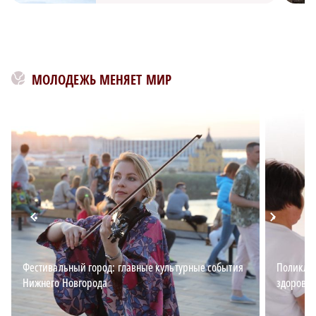
МОЛОДЕЖЬ МЕНЯЕТ МИР
Фестивальный город: главные культурные события
Поликлин
Нижнего Новгорода
здоровья