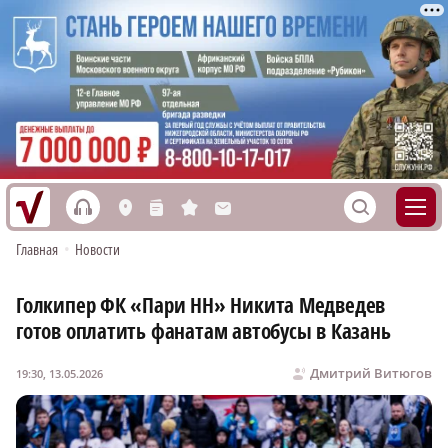
h
S
L
n
s
M
Главная
•
Новости
Голкипер ФК «Пари НН» Никита Медведев
готов оплатить фанатам автобусы в Казань
Дмитрий Витюгов
19:30, 13.05.2026