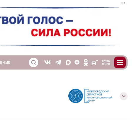
m
T
O
ЩНИК
Z
X
E
S
V
с