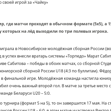
 своей игрой за «Чайку»
р, где матчи проходят в обычном формате (5х5), а 1
у которых на лёд выходили по три полевых игрока.
ыиграла в Новосибирске молодёжная сборная России (во
лад в успех внесли вратарь системы «Торпедо» Марат Са
иве Сабитова – победы в обоих матчах, со сборной Студ
и юниорской сборной России U18 (4:3 по буллитам). Фёдо
в финальной игре. Молодёжная команда настигла юниор
забил очень важный второй гол. В матче за третье место
манде Беларуси U20 – 5:0.
о турнира (формат 5 на 5), то он завершится 17 мая. На 
ансов России U18 – 6:0, в этом матче участвовал Виктор