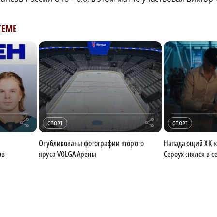
ТЕМЕ
r
r
СПОРТ
СПОРТ
Опубликованы фотографии второго
Нападающий ХК «
ов
яруса VOLGA Арены
Сероух снялся в 