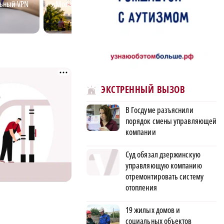
льный VPN
«Молодежь меняет мир»
становится норм
нижегородской 
ЭКСТРЕННЫЙ ВЫЗОВ
В Госдуме разъяснили
порядок смены управляющей
компании
Суд обязал дзержинскую
управляющую компанию
отремонтировать систему
отопления
19 жилых домов и
социальных объектов