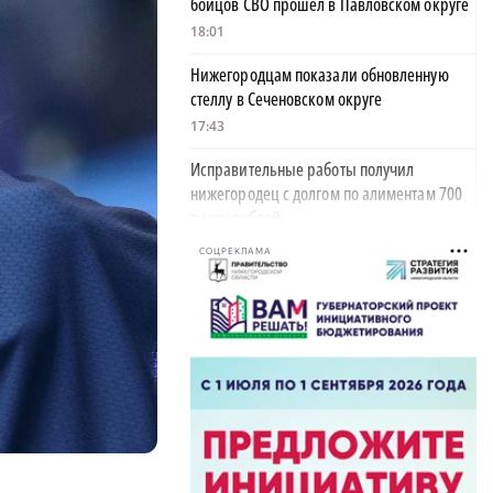
бойцов СВО прошёл в Павловском округе
18:01
Нижегородцам показали обновленную
стеллу в Сеченовском округе
17:43
Исправительные работы получил
нижегородец с долгом по алиментам 700
тысяч рублей
17:37
СОЦРЕКЛАМА
Обращения пострадавших продавцов WB
×
рассмотрят на заседании оперштаба в
августе
17:21
Нижегородская область вошла в число
лидеров научно-популярного туризма
17:10