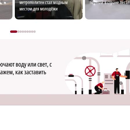
метрополитен стал модным
первый в стране лега
местом для молодёжи