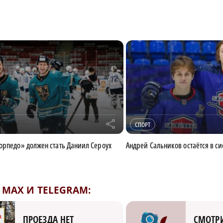
r
СПОРТ
орпедо» должен стать Даниил Сероух
Андрей Сальников остаётся в с
MAX И TELEGRAM:
СМОТРИ
ПРОЕЗДА НЕТ