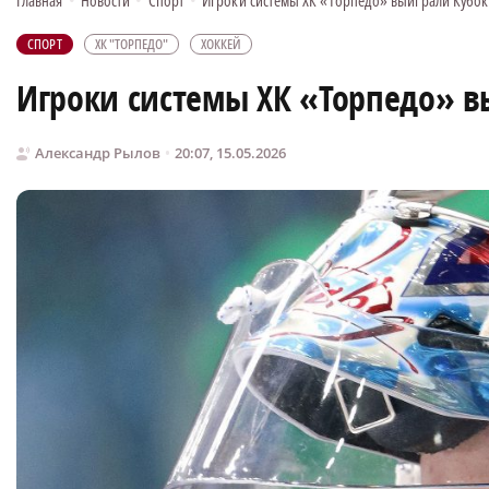
Главная
•
Новости
•
Спорт
•
Игроки системы ХК «Торпедо» выиграли Кубок
СПОРТ
ХК "ТОРПЕДО"
ХОККЕЙ
Игроки системы ХК «Торпедо» в
Александр Рылов
20:07, 15.05.2026