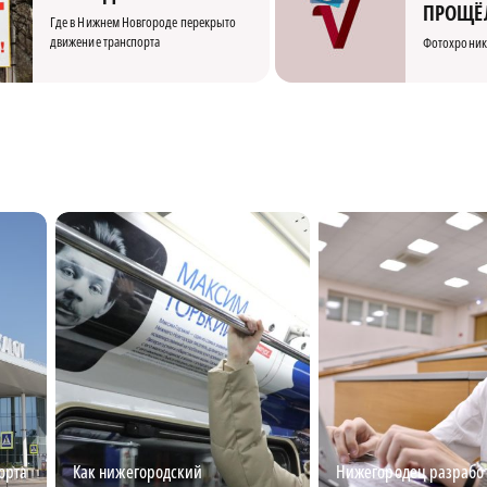
ПРОЩЁ
Где в Нижнем Новгороде перекрыто
движение транспорта
Фотохроник
орта
Как нижегородский
Нижегородец разрабо