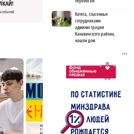
переноски
ЛКАЙ!
а событий
Котята, спасенные
сотрудниками
администрации
Канавинского района,
нашли дом
тал
Мультимедийный проект
Почему забота о