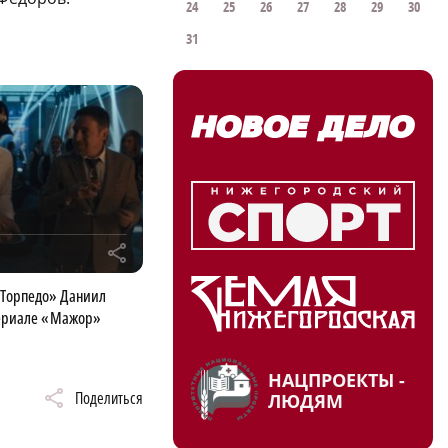
24
25
26
27
28
29
30
31
r
Торпедо» Даниил
сериале «Мажор»
НАЦПРОЕКТЫ -
Поделиться
ЛЮДЯМ