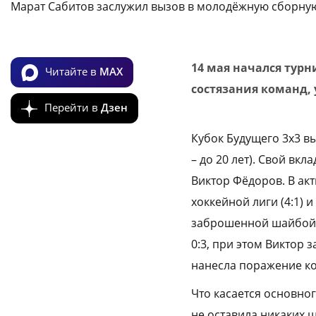
Марат Сабитов заслужил вызов в молодёжную сборную
14 мая начался турни
Читайте в
MAX
состязания команд, 
Перейти в
Дзен
Кубок Будущего 3х3 в
– до 20 лет). Свой вк
Виктор Фёдоров. В акт
хоккейной лиги (4:1) 
заброшенной шайбой 
0:3, при этом Виктор 
нанесла поражение ко
Что касается основног
не оставила никаких ш