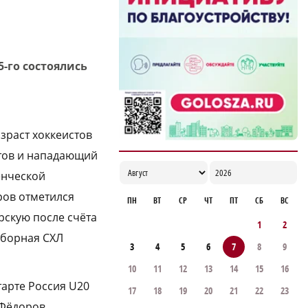
Специальный концерт «Музыка
балконов» пройдет в Нижнем Новгороде
15 августа
17:06
5-го состоялись
зраст хоккеистов
битов и нападающий
енческой
ров отметился
ПН
ВТ
СР
ЧТ
ПТ
СБ
ВС
скую после счёта
1
2
 сборная СХЛ
3
4
5
6
7
8
9
10
11
12
13
14
15
16
старте Россия U20
17
18
19
20
21
22
23
 Фёдоров.