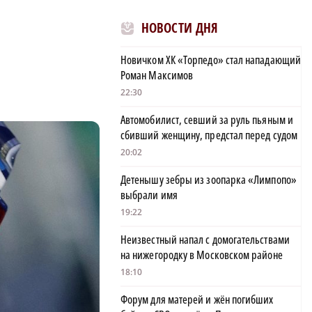
НОВОСТИ ДНЯ
Новичком ХК «Торпедо» стал нападающий
Роман Максимов
22:30
Автомобилист, севший за руль пьяным и
сбивший женщину, предстал перед судом
20:02
Детенышу зебры из зоопарка «Лимпопо»
выбрали имя
19:22
Неизвестный напал с домогательствами
на нижегородку в Московском районе
18:10
Форум для матерей и жён погибших