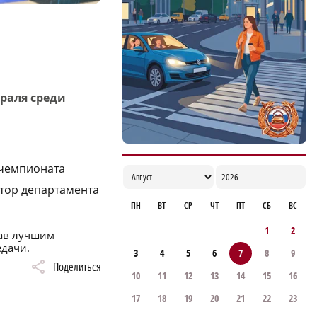
Специальный концерт «Музыка
балконов» пройдет в Нижнем Новгороде
15 августа
17:06
раля среди
 чемпионата
ктор департамента
ПН
ВТ
СР
ЧТ
ПТ
СБ
ВС
1
2
тав лучшим
едачи.
3
4
5
6
7
8
9
Поделиться
10
11
12
13
14
15
16
17
18
19
20
21
22
23