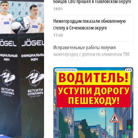
бойцов СВО прошёл в Павловском округе
18:01
Нижегородцам показали обновленную
стеллу в Сеченовском округе
17:43
Исправительные работы получил
нижегородец с долгом по алиментам 700
тысяч рублей
17:37
СОЦРЕКЛАМА
Обращения пострадавших продавцов WB
×
рассмотрят на заседании оперштаба в
августе
17:21
Нижегородская область вошла в число
лидеров научно-популярного туризма
17:10