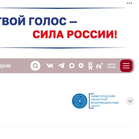
m
T
O
ЩНИК
Z
X
E
S
V
с