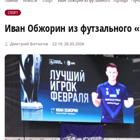
Главная
•
Новости
•
Спорт
•
Иван Обжорин из футзального "Торпедо" - луч
СПОРТ
Иван Обжорин из футзального 
Дмитрий Витюгов
22:19, 28.03.2026