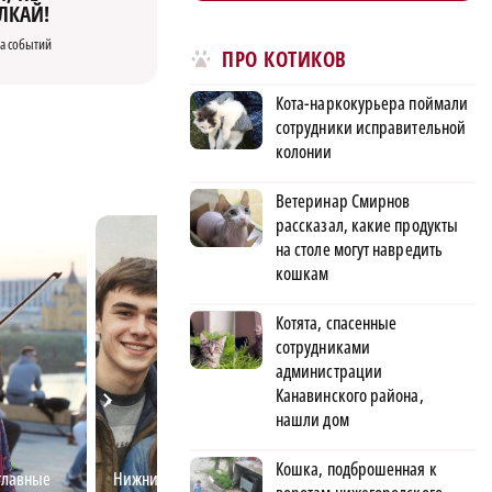
ЛКАЙ!
а событий
ПРО КОТИКОВ
Кота-наркокурьера поймали
сотрудники исправительной
колонии
Ветеринар Смирнов
рассказал, какие продукты
на столе могут навредить
кошкам
Котята, спасенные
сотрудниками
администрации
Канавинского района,
нашли дом
Кошка, подброшенная к
главные
Нижний для своих: проверь, не
Где жить молоды