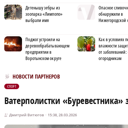
Детенышу зебры из
Опасное сливочн
зоопарка «Лимпопо»
обнаружили в
выбрали имя
Нижегородской 
Поджог устроили на
Как в условиях
деревообрабатывающем
влажности защи
предприятии в
от заболеваний:
Воротынском округе
огородникам
Новости МирТесен
НОВОСТИ ПАРТНЕРОВ
СПОРТ
Ватерполистки «Буревестника» 
Дмитрий Витюгов
15:38, 28.03.2026