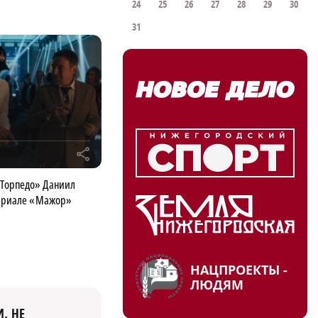
24
25
26
27
28
29
30
31
r
Торпедо» Даниил
сериале «Мажор»
НАЦПРОЕКТЫ -
ЛЮДЯМ
, НЕ