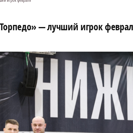
ший игрок февраля
«Торпедо» — лучший игрок февра