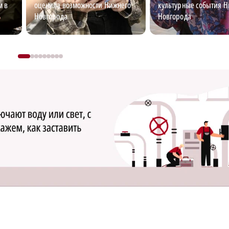
м в
оценила возможности Нижнего
культурные события Н
Новгорода
Новгорода