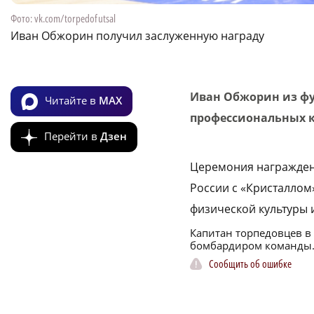
Фото: vk.com/torpedofutsal
Иван Обжорин получил заслуженную награду
Иван Обжорин из фу
Читайте в
MAX
профессиональных к
Перейти в
Дзен
Церемония награжден
России с «Кристаллом
физической культуры 
Капитан торпедовцев в
бомбардиром команды. И
Сообщить об ошибке