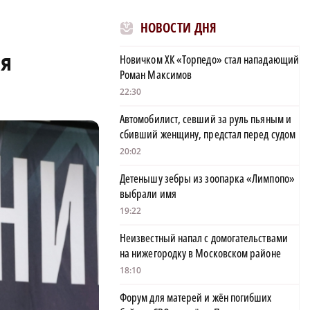
НОВОСТИ ДНЯ
ля
Новичком ХК «Торпедо» стал нападающий
Роман Максимов
22:30
Автомобилист, севший за руль пьяным и
сбивший женщину, предстал перед судом
20:02
Детенышу зебры из зоопарка «Лимпопо»
выбрали имя
19:22
Неизвестный напал с домогательствами
на нижегородку в Московском районе
18:10
Форум для матерей и жён погибших