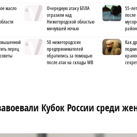
ое масло
Очередную атаку БПЛА
55-ле
отразили над
после
области
Нижегородской областью
мусор
минувшей ночью
район
 повышенной
50 нижегородских
Как д
тить перец
предпринимателей
подни
 советы
обратились за помощью
крано
после атак на склады WB
секре
завоевали Кубок России среди ж