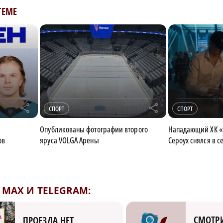
ТЕМЕ
r
r
СПОРТ
СПОРТ
Опубликованы фотографии второго
Нападающий ХК «
ов
яруса VOLGA Арены
Сероух снялся в 
MAX И TELEGRAM:
СМОТРИ
ПРОЕЗДА НЕТ