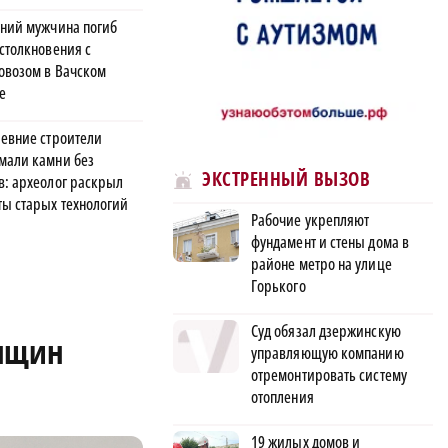
тний мужчина погиб
 столкновения с
овозом в Вачском
е
ревние строители
мали камни без
ЭКСТРЕННЫЙ ВЫЗОВ
в: археолог раскрыл
ты старых технологий
Рабочие укрепляют
фундамент и стены дома в
районе метро на улице
Горького
Суд обязал дзержинскую
енщин
управляющую компанию
отремонтировать систему
отопления
19 жилых домов и