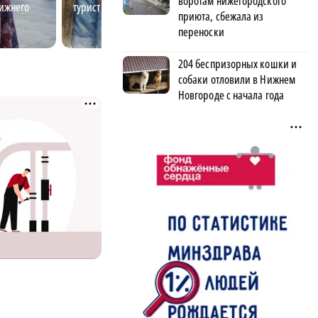
воротам нижегородского
ижнего
турист ли ты?
арендный рынок
приюта, сбежала из
Новгорода помог
переноски
карьеру
204 беспризорных кошки и
собаки отловили в Нижнем
Новгороде с начала года