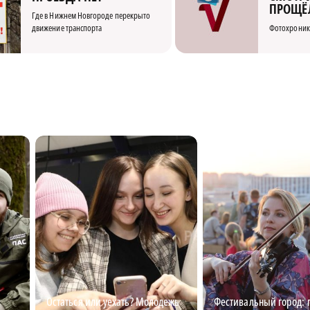
ПРОЩЁ
Где в Нижнем Новгороде перекрыто
движение транспорта
Фотохроник
Остаться или уехать? Молодежь
Фестивальный город: 