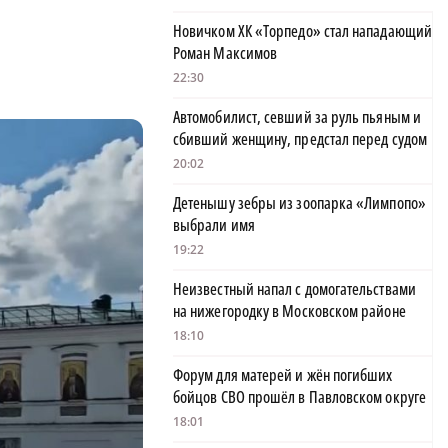
Новичком ХК «Торпедо» стал нападающий
Роман Максимов
22:30
Автомобилист, севший за руль пьяным и
сбивший женщину, предстал перед судом
20:02
Детенышу зебры из зоопарка «Лимпопо»
выбрали имя
19:22
Неизвестный напал с домогательствами
на нижегородку в Московском районе
18:10
Форум для матерей и жён погибших
бойцов СВО прошёл в Павловском округе
18:01