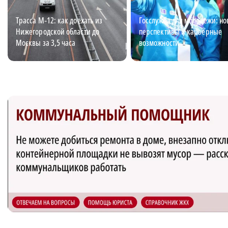
Трасса М‑12: как доехать из
Госслужба для молодежи: н
Нижегородской области до
перспективы и карьерные
Москвы за 3,5 часа
возможности