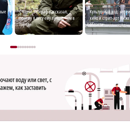
овые
Студент-географ рассказал,
Культурный код: музеи
почему в лесу ему лучше, чем в
кино и стрит-арт Ниж
городе
области