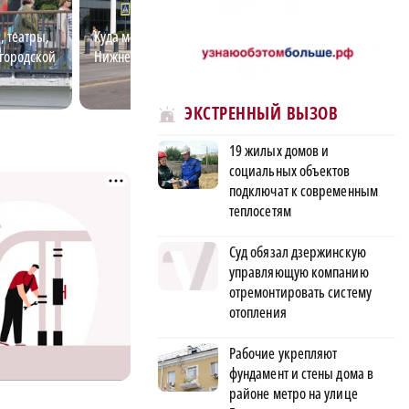
, театры,
Куда можно улететь из аэропорта
Промышленный п
егородской
Нижнего Новгорода
работают леген
предприятия Ни
Новгорода
ЭКСТРЕННЫЙ ВЫЗОВ
19 жилых домов и
социальных объектов
подключат к современным
теплосетям
Суд обязал дзержинскую
управляющую компанию
отремонтировать систему
отопления
Рабочие укрепляют
фундамент и стены дома в
районе метро на улице