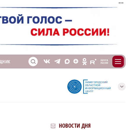
m
T
O
ЩНИК
Z
X
E
S
V
с
НОВОСТИ ДНЯ