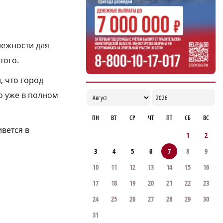
17:06
лежности для
того.
, что город
о уже в полном
ПН
ВТ
СР
ЧТ
ПТ
СБ
ВС
ивется в
1
2
3
4
5
6
7
8
9
10
11
12
13
14
15
16
17
18
19
20
21
22
23
24
25
26
27
28
29
30
31