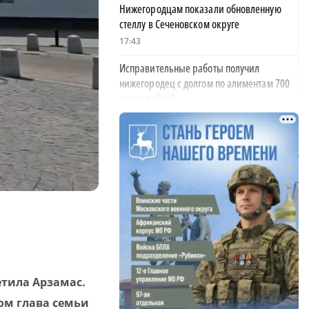
Нижегородцам показали обновленную
стеллу в Сеченовском округе
17:43
Исправительные работы получил
нижегородец с долгом по алиментам 700
тысяч рублей
17:37
Обращения пострадавших продавцов WB
рассмотрят на заседании оперштаба в
августе
17:21
Нижегородская область вошла в число
лидеров научно-популярного туризма
17:10
Специальный концерт «Музыка
етила Арзамас.
балконов» пройдет в Нижнем Новгороде
ом глава семьи
15 августа