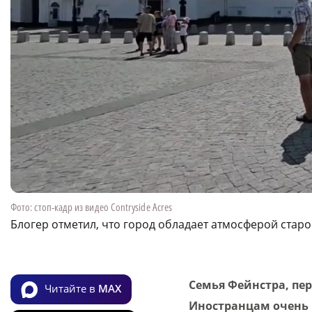
Фото: стоп-кадр из видео Contryside Acres
Блогер отметил, что город обладает атмосферой стар
Семья Фейнстра, пе
Читайте в
MAX
Иностранцам очень 