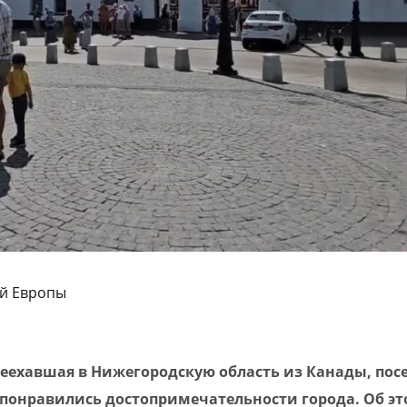
ой Европы
реехавшая в Нижегородскую область из Канады, пос
понравились достопримечательности города. Об эт