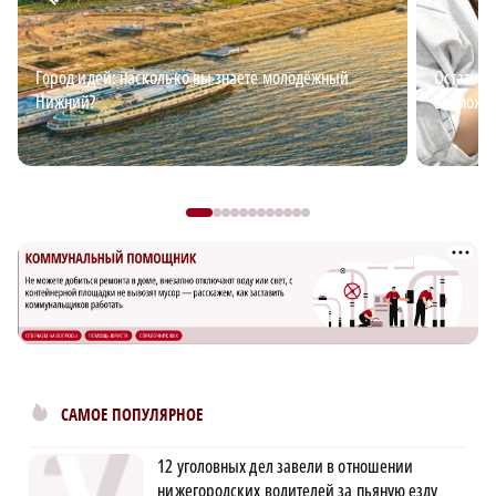
Город идей: насколько вы знаете молодёжный
Остаться
Нижний?
возможно
САМОЕ ПОПУЛЯРНОЕ
12 уголовных дел завели в отношении
нижегородских водителей за пьяную езду