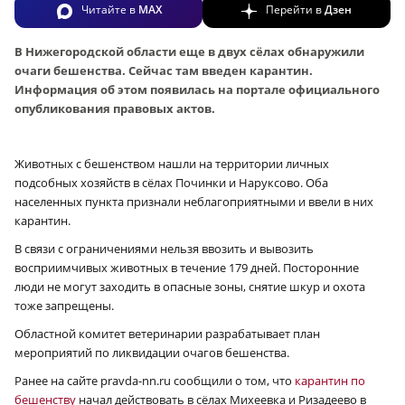
Читайте в
MAX
Перейти в
Дзен
В Нижегородской области еще в двух сёлах обнаружили
очаги бешенства. Сейчас там введен карантин.
Информация об этом появилась на портале официального
опубликования правовых актов.
Животных с бешенством нашли на территории личных
подсобных хозяйств в сёлах Починки и Наруксово. Оба
населенных пункта признали неблагоприятными и ввели в них
карантин.
В связи с ограничениями нельзя ввозить и вывозить
восприимчивых животных в течение 179 дней. Посторонние
люди не могут заходить в опасные зоны, снятие шкур и охота
тоже запрещены.
Областной комитет ветеринарии разрабатывает план
мероприятий по ликвидации очагов бешенства.
Ранее на сайте pravda-nn.ru сообщили о том, что
карантин по
бешенству
начал действовать в сёлах Михеевка и Ризадеево в