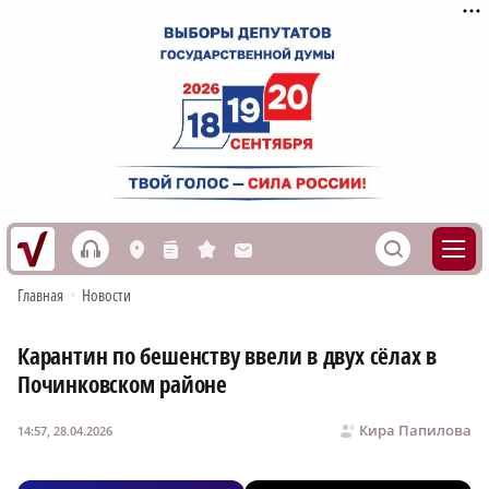
h
S
L
n
s
M
Главная
•
Новости
Карантин по бешенству ввели в двух сёлах в
Починковском районе
Кира Папилова
14:57, 28.04.2026