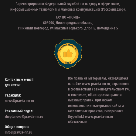
Зарегистрировано Федеральной службой по надзору в сфере связи,
информационных технологий и массовых коммуникаций (Роскомнадзор).
ГАУ НО «НОИЦ»
603006, Нижегородская область,
г.Нижний Новгород, ул.Максима Горького, д.151 Б, помещение 5
Все права на материалы, находящиеся
Контактные e‑mail
на сайте www.pravda-nn.ru, охраняются
для связи:
в соответствии с законодательством РФ,
в том числе, об авторском праве и
Редакция:
смежных правах. При любом
news@pravda-nn.ru
использовании материалов сайта и
Рекламный отдел:
сателлитных проектов, гиперссылка
sheptunova@pravda-nn.ru
(hyperlink) www.pravda-nn.ru
обязательна.
Общие вопросы:
info@pravda-nn.ru