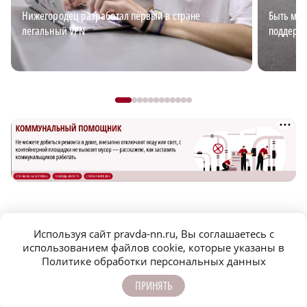
Нижегородец разработал первый в стране
Быть мно
легальный VPN
поддержк
САМОЕ ПОПУЛЯРНОЕ
Используя сайт pravda-nn.ru, Вы соглашаетесь с
использованием файлов cookie, которые указаны в
В Нижнем Новгороде убирают деревья,
Политике обработки персональных данных
упавшие после урагана
ПРИНЯТЬ