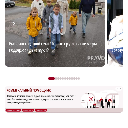
Быть многодетной семьёй – это круто: какие меры
Андрей В
поддержки действуют?
золоту д