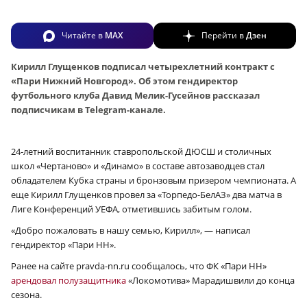
Читайте в
MAX
Перейти в
Дзен
Кирилл Глущенков подписал четырехлетний контракт с
«Пари Нижний Новгород». Об этом гендиректор
футбольного клуба Давид Мелик-Гусейнов рассказал
подписчикам в Telegram-канале.
24-летний воспитанник ставропольской ДЮСШ и столичных
школ «Чертаново» и «Динамо» в составе автозаводцев стал
обладателем Кубка страны и бронзовым призером чемпионата. А
еще Кирилл Глущенков провел за «Торпедо-БелАЗ» два матча в
Лиге Конференций УЕФА, отметившись забитым голом.
«Добро пожаловать в нашу семью, Кирилл», — написал
гендиректор «Пари НН».
Ранее на сайте pravda-nn.ru сообщалось, что ФК «Пари НН»
арендовал полузащитника
«Локомотива» Марадишвили до конца
сезона.