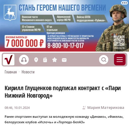
h
S
L
n
s
M
Главная
•
Новости
Кирилл Глущенков подписал контракт с «Пари
Нижний Новгород»
Мария Материкова
08:46, 10.01.2024
Ранее спортсмен выступал за молодежную команду «Динамо», «Факела»,
белорусских клубов «Ислочь» и «Торпедо-БелАЗ»