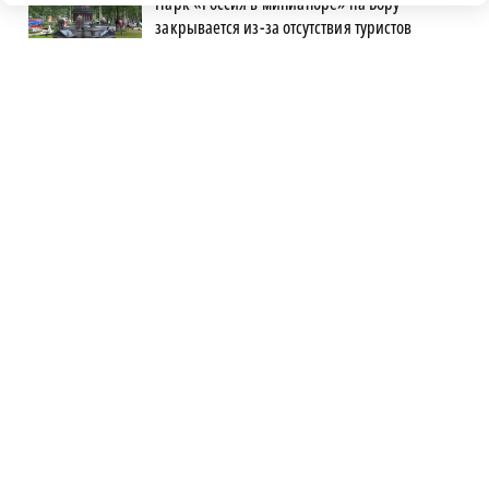
Парк «Россия в миниатюре» на Бору
закрывается из-за отсутствия туристов
Пушистый строй: нижегородские спасатели
рассказали, как коты служат в МЧС
Новичком ХК «Торпедо» стал нападающий
Роман Максимов
Пожарные тушат огонь на проспекте Ленина
в Дзержинске
Автомобилист, севший за руль пьяным и
сбивший женщину, предстал перед судом
В Керженском заповеднике появился новый
кот Степан