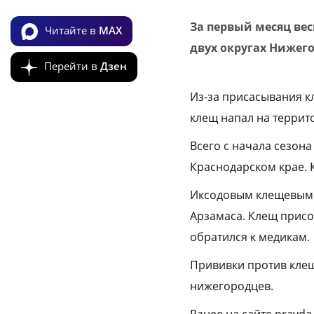
За первый месяц ве
Читайте в
MAX
двух округах Нижег
Перейти в
Дзен
Из-за присасывания к
клещ напал на террито
Всего с начала сезон
Краснодарском крае. 
Иксодовым клещевым 
Арзамаса. Клещ присо
обратился к медикам.
Прививки против клещ
нижегородцев.
Ранее на сайте pravda