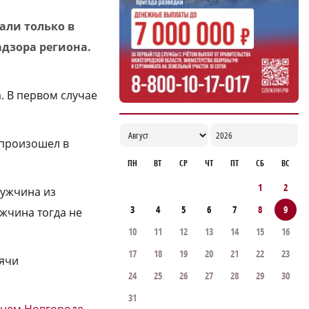
в Нижегородской области
али только в
17:05
адзора региона.
. В первом случае
 произошел в
ПН
ВТ
СР
ЧТ
ПТ
СБ
ВС
1
2
ужчина из
3
4
5
6
7
8
9
жчина тогда не
10
11
12
13
14
15
16
17
18
19
20
21
22
23
сячи
24
25
26
27
28
29
30
31
жнем Новгороде