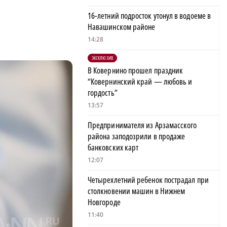
16-летний подросток утонул в водоеме в
Навашинском районе
14:28
ЭКСКЛЮЗИВ
В Ковернино прошел праздник
“Ковернинский край — любовь и
гордость”
13:57
Предпринимателя из Арзамасского
района заподозрили в продаже
банковских карт
12:07
Четырехлетний ребенок пострадал при
столкновении машин в Нижнем
Новгороде
11:40