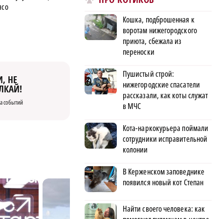
ясо
Кошка, подброшенная к
воротам нижегородского
приюта, сбежала из
переноски
Пушистый строй:
, НЕ
нижегородские спасатели
ЛКАЙ!
рассказали, как коты служат
а событий
в МЧС
Кота-наркокурьера поймали
сотрудники исправительной
колонии
В Керженском заповеднике
появился новый кот Степан
Найти своего человека: как