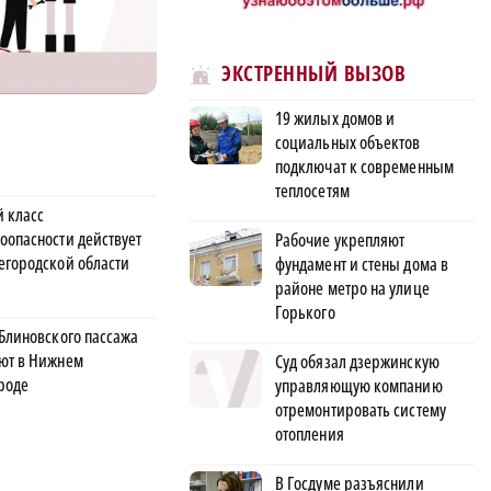
ЭКСТРЕННЫЙ ВЫЗОВ
19 жилых домов и
социальных объектов
подключат к современным
теплосетям
й класс
оопасности действует
Рабочие укрепляют
егородской области
фундамент и стены дома в
районе метро на улице
Горького
 Блиновского пассажа
ют в Нижнем
Суд обязал дзержинскую
роде
управляющую компанию
отремонтировать систему
отопления
В Госдуме разъяснили