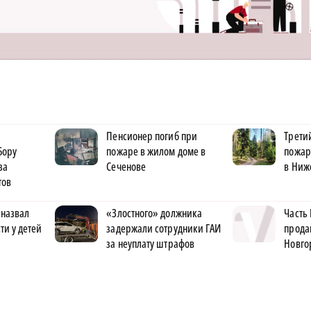
Пенсионер погиб при
Трети
Бору
пожаре в жилом доме в
пожар
за
Сеченове
в Ниж
тов
 назвал
«Злостного» должника
Часть
ти у детей
задержали сотрудники ГАИ
прода
за неуплату штрафов
Новго