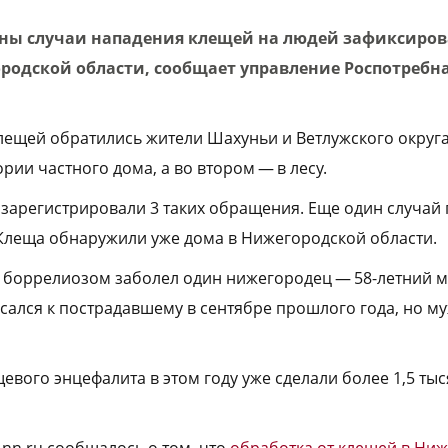
сны случаи нападения клещей на людей зафиксиров
ородской области, сообщает управление Роспотребн
лещей обратились жители Шахуньи и Ветлужского округа
рии частного дома, а во втором — в лесу.
а зарегистрировали 3 таких обращения. Еще один случай
Клеща обнаружили уже дома в Нижегородской области.
боррелиозом заболел один нижегородец — 58-летний м
сался к пострадавшему в сентябре прошлого года, но му
евого энцефалита в этом году уже сделали более 1,5 ты
-nn.ru сообщалось о том, что
обработка от клещей в Ни