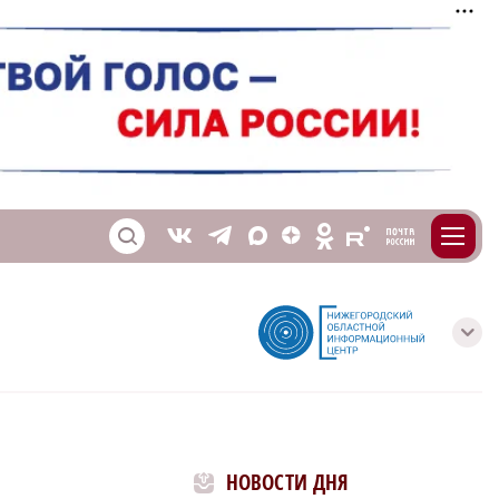
m
T
O
Z
X
E
S
V
с
НОВОСТИ ДНЯ