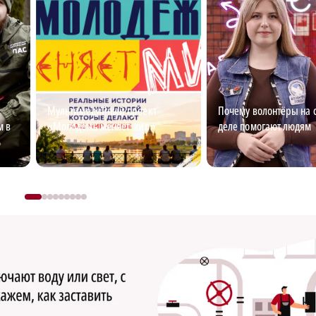
Мультимедийный проект
Почему волонтёры на 
м в
«Молодежь меняет мир»
деле помогают людям