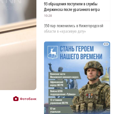
93 обращения поступили в службы
Дзержинска после ураганного ветра
10:28
350 пар поженились в Нижегородской
области в «красивую дату»
10:05
Деревянное здание загорелось от удара
молнии в Борском районе
09:42
Глеб Никитин обратился к строителям в
День строителя
06:00
ФК «Нижний Новгород» одержал пятую
победу подряд
Фотобанк
21:08
Третий класс пожароопасности действует