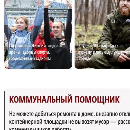
Спортивный Нижний: ледовые
Студент-географ рассказал,
арены, дворцы спорта,
почему в лесу ему лучше, че
современные стадионы
городе