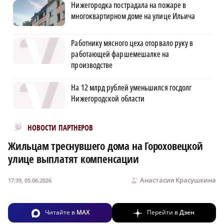
Нижегородка пострадала на пожаре в
многоквартирном доме на улице Ильича
Работнику мясного цеха оторвало руку в
работающей фаршемешалке на
производстве
На 12 млрд рублей уменьшился госдолг
Нижегородской области
Новости МирТесен
НОВОСТИ ПАРТНЕРОВ
Жильцам треснувшего дома на Гороховецкой
улице выплатят компенсации
Анастасия Красушкина
17:39, 05.06.2026
Читайте в
MAX
Перейти в
Дзен