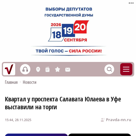
h
S
L
n
s
M
Главная
•
Новости
Квартал у проспекта Салавата Юлаева в Уфе
выставили на торги
Pravda-nn.ru
15:44, 28.11.2025