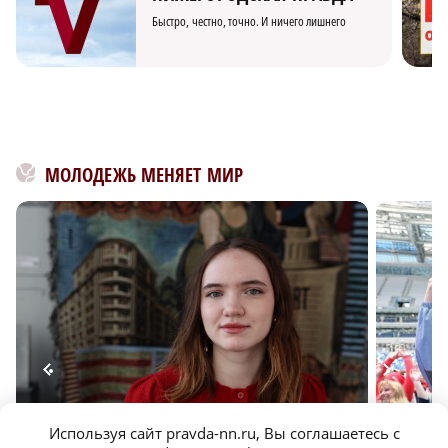
Быстро, честно, точно. И ничего лишнего
МОЛОДЕЖЬ МЕНЯЕТ МИР
Используя сайт pravda-nn.ru, Вы соглашаетесь с
Художница-дизайнер рассказала, как выделиться
Спортив