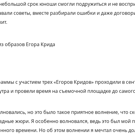
 небольшой срок юноши смогли подружиться и не воспр
авали советы, вместе разбирали ошибки и даже догово
ит.
из образов Егора Крида
аммы с участием трех «Егоров Кридов» проходили в сен
утра и провели время на съемочной площадке до самог
лновались, но это было такое приятное волнение, что ск
здные жюри. Я особенно волновался, ведь это был мой 
нного времени. Но об этом волнении я мечтал очень дол