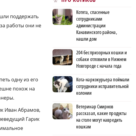
Котята, спасенные
ишли поддержать
сотрудниками
администрации
-за работы они не
Канавинского района,
нашли дом
204 беспризорных кошки и
собаки отловили в Нижнем
Новгороде с начала года
Кота-наркокурьера поймали
еть одну из его
сотрудники исправительной
нешне похож на
колонии
анеры.
Ветеринар Смирнов
ик Иван Абрамов,
рассказал, какие продукты
елеведущий Гарик
на столе могут навредить
кошкам
симальное