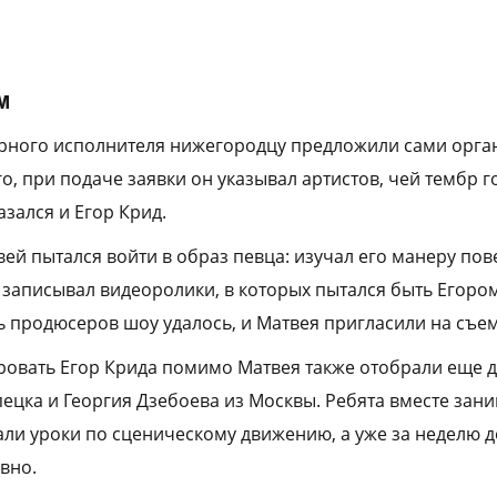
м
рного исполнителя нижегородцу предложили сами орга
о, при подаче заявки он указывал артистов, чей тембр 
азался и Егор Крид.
ей пытался войти в образ певца: изучал его манеру пов
м записывал видеоролики, в которых пытался быть Егоро
ь продюсеров шоу удалось, и Матвея пригласили на съем
овать Егор Крида помимо Матвея также отобрали еще 
цка и Георгия Дзебоева из Москвы. Ребята вместе зани
ли уроки по сценическому движению, а уже за неделю д
вно.