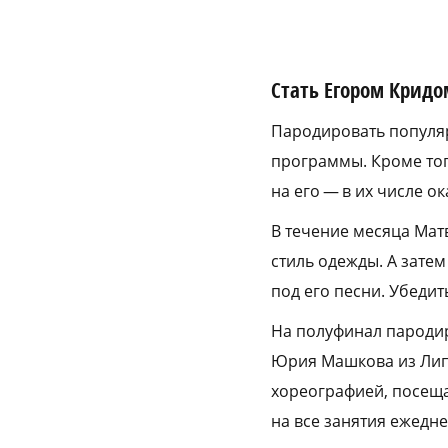
Стать Егором Кридо
Пародировать популя
программы. Кроме тог
на его — в их числе ок
В течение месяца Матв
стиль одежды. А зате
под его песни. Убедит
На полуфинал пародир
Юрия Машкова из Липе
хореографией, посеща
на все занятия ежедне