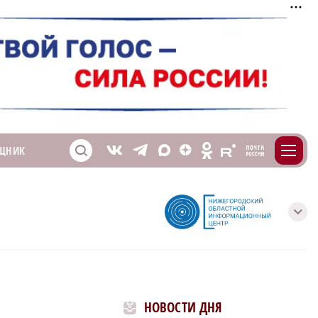
m
T
O
ЩНИК
Z
X
E
S
V
с
НОВОСТИ ДНЯ