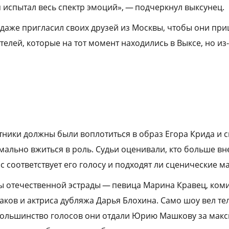
 испытал весь спектр эмоций», — подчеркнул выксунец.
даже пригласил своих друзей из Москвы, чтобы они пр
ителей, которые на тот момент находились в Выксе, но из
тники должны были воплотиться в образ Егора Крида и сп
имально вжиться в роль. Судьи оценивали, кто больше в
с соответствует его голосу и подходят ли сценические м
 отечественной эстрады — певица Марина Кравец, ком
аков и актриса дубляжа Дарья Блохина. Само шоу вел т
 большинство голосов они отдали Юрию Машкову за мак