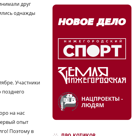
инимали друг
рились однажды
тябре. Участники
о позднего
НАЦПРОЕКТЫ -
ЛЮДЯМ
оро на нас
первый опыт
го! Поэтому в
ПРО КОТИКОВ