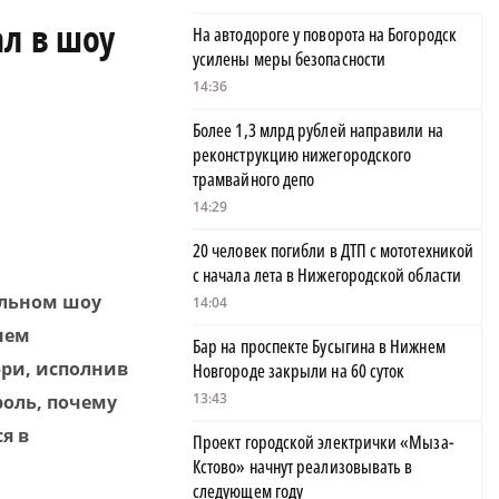
ал в шоу
На автодороге у поворота на Богородск
усилены меры безопасности
14:36
Более 1,3 млрд рублей направили на
реконструкцию нижегородского
трамвайного депо
14:29
20 человек погибли в ДТП с мототехникой
с начала лета в Нижегородской области
альном шоу
14:04
 нем
Бар на проспекте Бусыгина в Нижнем
юри, исполнив
Новгороде закрыли на 60 суток
13:43
роль, почему
я в
Проект городской электрички «Мыза-
Кстово» начнут реализовывать в
следующем году