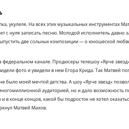
ь
пка, укулеле. На всех этих музыкальных инструментах М
жет с нуля записать песню. Молодой исполнитель давно 
выпустить две сольных композиции — о юношеской любв
на федеральном канале. Продюсеры телешоу «Ярче звез
идели фото и увидели в нем Егора Крида. Так Матвей по
не было моей мечтой детства. А шоу «Ярче звезд» позво
 многомиллионной аудиторией, но и дало возможность п
 и в конце концов, какой бы подросток не хотел оказать
ркнул Матвей Махов.