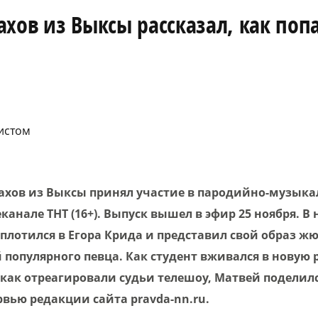
хов из Выксы рассказал, как поп
истом
ахов из Выксы принял участие в пародийно-музык
канале ТНТ (16+). Выпуск вышел в эфир 25 ноября. В
плотился в Егора Крида и представил свой образ ж
популярного певца. Как студент вживался в новую 
как отреагировали судьи телешоу, Матвей поделилс
вью редакции сайта pravda-nn.ru.