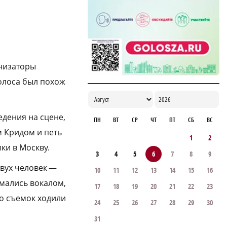
a
округе
12:50
низаторы
голоса был похож
едения на сцене,
ПН
ВТ
СР
ЧТ
ПТ
СБ
ВС
м Кридом и петь
1
2
ки в Москву.
3
4
5
6
7
8
9
двух человек —
10
11
12
13
14
15
16
мались вокалом,
17
18
19
20
21
22
23
о съемок ходили
24
25
26
27
28
29
30
31