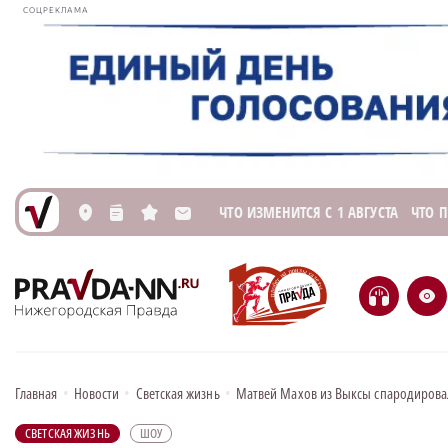
СОЦРЕКЛАМА
ЧТО ИЗМЕНИТСЯ С 1 АВГУСТА
ЧТО 
L
n
s
M
H
e
Главная
•
Новости
•
Светская жизнь
•
Матвей Махов из Выксы спародировал
СВЕТСКАЯ ЖИЗНЬ
ШОУ