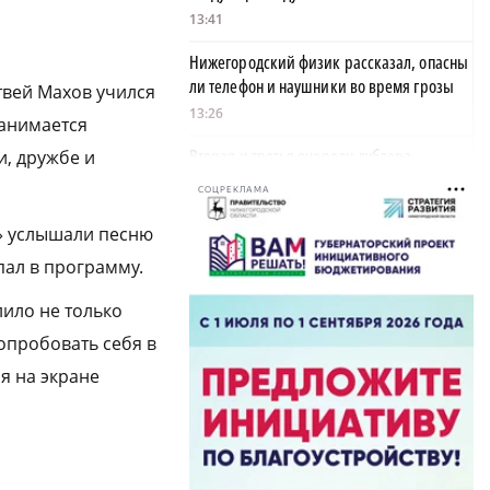
13:41
Нижегородский физик рассказал, опасны
ли телефон и наушники во время грозы
атвей Махов учился
13:26
занимается
Вторая и третья очереди дублера
и, дружбе и
проспекта Гагарина готовы на 57%
СОЦРЕКЛАМА
13:20
д» услышали песню
Нижегородская область вошла в число
пал в программу.
лидеров научно-популярного туризма в
России
лило не только
13:02
опробовать себя в
Нижний Новгород и Бишкек стали
ся на экране
городами-побратимами
12:58
Автомобилист насмерть сбил ехавшую на
велосипеде женщину в Княгининском