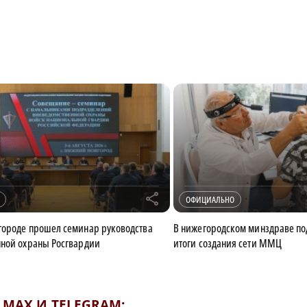
r
ОФИЦИАЛЬНО
городе прошел семинар руководства
В нижегородском минздраве п
нной охраны Росгвардии
итоги создания сети ММЦ
MAX И TELEGRAM: