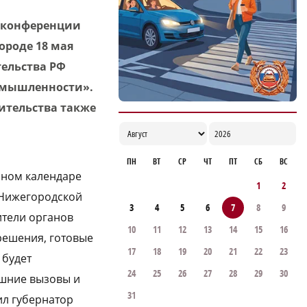
Каждый 2‑й кв.м жилья строится при
I конференции
участии Волго-Вятского банка Сбербанка
роде 18 мая
11:42
тельства РФ
ромышленности».
ительства также
ПН
ВТ
СР
ЧТ
ПТ
СБ
ВС
йном календаре
1
2
 Нижегородской
3
4
5
6
7
8
9
ители органов
10
11
12
13
14
15
16
решения, готовые
17
18
19
20
21
22
23
 будет
24
25
26
27
28
29
30
ешние вызовы и
31
ил губернатор