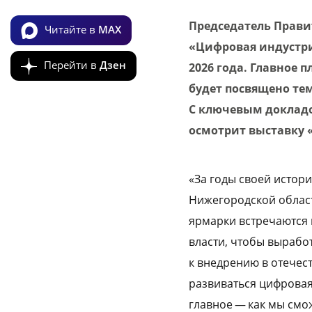
Председатель Прави
Читайте в
MAX
«Цифровая индустри
Перейти в
Дзен
2026 года. Главное 
будет посвящено те
С ключевым докладо
осмотрит выставку 
«За годы своей истор
Нижегородской област
ярмарки встречаются 
власти, чтобы вырабо
к внедрению в отечес
развиваться цифровая
главное — как мы смо