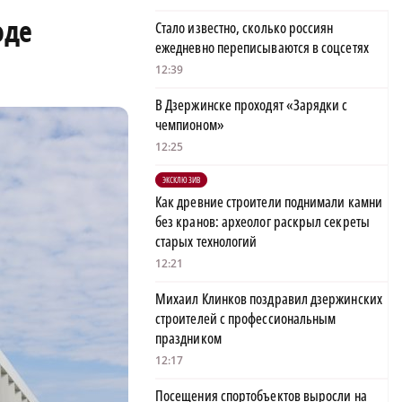
оде
Стало известно, сколько россиян
ежедневно переписываются в соцсетях
12:39
В Дзержинске проходят «Зарядки с
чемпионом»
12:25
ЭКСКЛЮЗИВ
Как древние строители поднимали камни
без кранов: археолог раскрыл секреты
старых технологий
12:21
Михаил Клинков поздравил дзержинских
строителей с профессиональным
праздником
12:17
Посещения спортобъектов выросли на