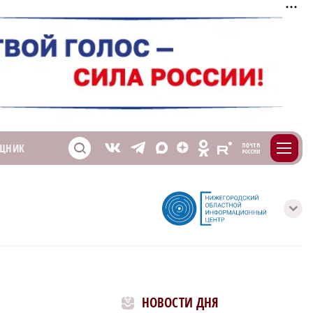
m
T
O
ЩНИК
Z
X
E
S
V
с
НОВОСТИ ДНЯ