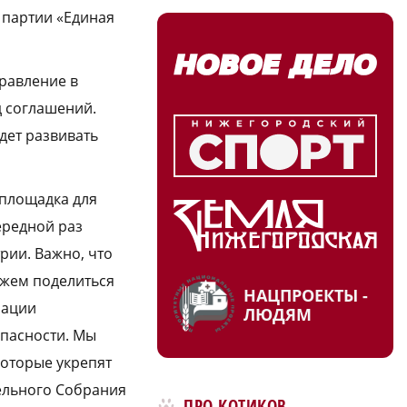
 партии «Единая
правление в
д соглашений.
дет развивать
площадка для
ередной раз
рии. Важно, что
ожем поделиться
НАЦПРОЕКТЫ -
мации
ЛЮДЯМ
опасности. Мы
которые укрепят
тельного Собрания
ПРО КОТИКОВ