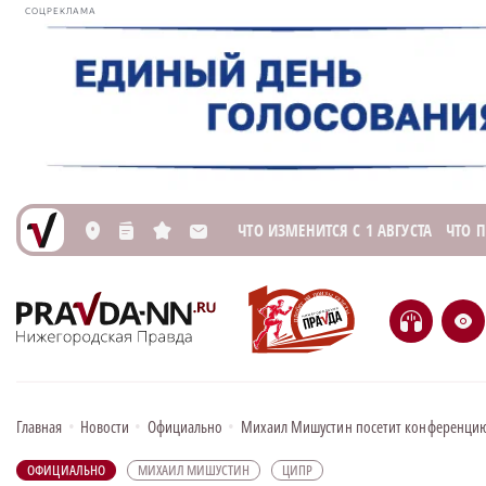
СОЦРЕКЛАМА
ЧТО ИЗМЕНИТСЯ С 1 АВГУСТА
ЧТО 
L
n
s
M
H
e
Главная
•
Новости
•
Официально
•
Михаил Мишустин посетит конференци
ОФИЦИАЛЬНО
МИХАИЛ МИШУСТИН
ЦИПР