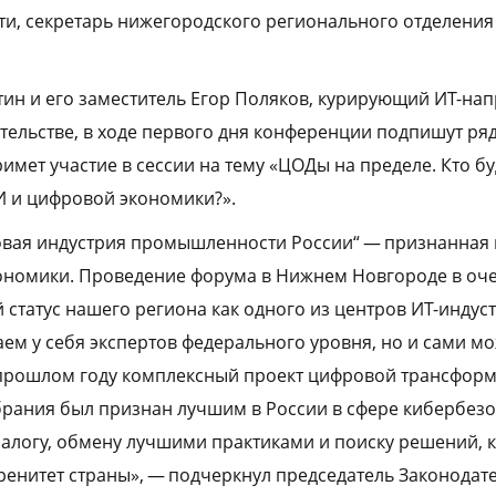
и, секретарь нижегородского регионального отделения
тин и его заместитель Егор Поляков, курирующий ИТ-на
ельстве, в ходе первого дня конференции подпишут ря
имет участие в сессии на тему «ЦОДы на пределе. Кто бу
И и цифровой экономики?».
вая индустрия промышленности России“ — признанная 
ономики. Проведение форума в Нижнем Новгороде в оч
статус нашего региона как одного из центров ИТ-индуст
ем у себя экспертов федерального уровня, но и сами м
прошлом году комплексный проект цифровой трансфор
рания был признан лучшим в России в сфере кибербез
иалогу, обмену лучшими практиками и поиску решений, 
ренитет страны», — подчеркнул председатель Законода