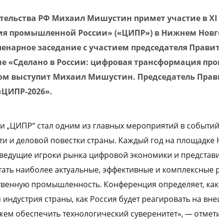
тельства РФ Михаил Мишустин примет участие в X
я промышленной России» («ЦИПР») в Нижнем Новго
пленарное заседание с участием председателя Прави
ме «Сделано в России: цифровая трансформация п
м выступит Михаил Мишустин. Председатель Прав
«ЦИПР-2026».
ии „ЦИПР“ стал одним из главных мероприятий в событи
и и деловой повестки страны. Каждый год на площадке
ведущие игроки рынка цифровой экономики и представ
тать наиболее актуальные, эффективные и комплексные 
твенную промышленность. Конференция определяет, как
 индустрия страны, как Россия будет реагировать на вн
жем обеспечить технологический суверенитет», — отмет