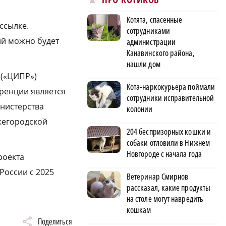
Котята, спасенные
ссылке.
сотрудниками
ий можно будет
администрации
Канавинского района,
нашли дом
 («ЦИПР»)
Кота-наркокурьера поймали
еренции является
сотрудники исправительной
нистерства
колонии
жегородской
204 беспризорных кошки и
собаки отловили в Нижнем
Новгороде с начала года
роекта
России с 2025
Ветеринар Смирнов
рассказал, какие продукты
на столе могут навредить
кошкам
Поделиться