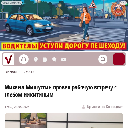
СОЦРЕКЛАМА
h
S
L
n
s
M
Главная
•
Новости
Михаил Мишустин провел рабочую встречу с
Глебом Никитиным
Кристина Корецкая
17:55, 21.05.2024