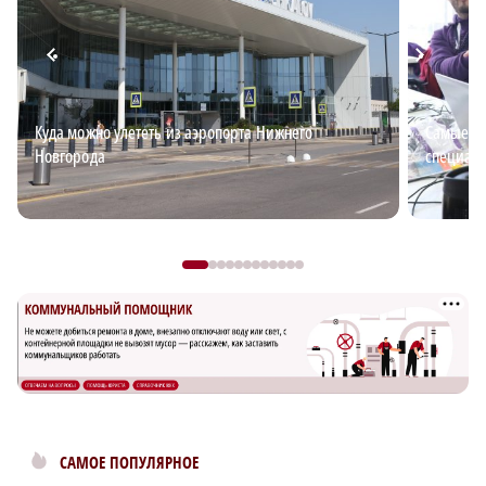
Куда можно улететь из аэропорта Нижнего
Самые в
Новгорода
специали
САМОЕ ПОПУЛЯРНОЕ