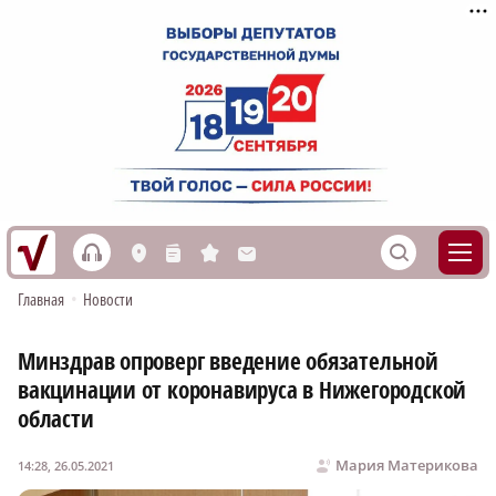
h
S
L
n
s
M
Главная
•
Новости
Минздрав опроверг введение обязательной
вакцинации от коронавируса в Нижегородской
области
Мария Материкова
14:28, 26.05.2021