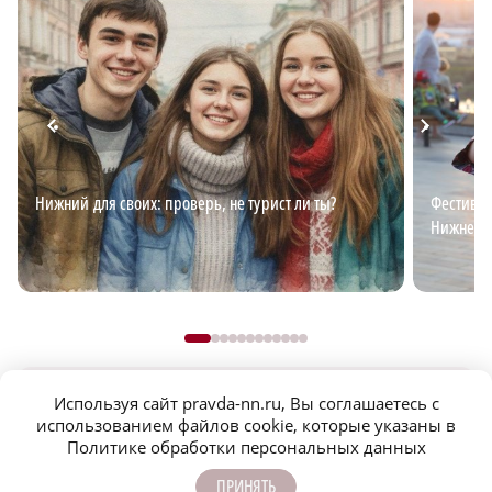
Нижний для своих: проверь, не турист ли ты?
Фестивал
Нижнего
Используя сайт pravda-nn.ru, Вы соглашаетесь с
использованием файлов cookie, которые указаны в
Политике обработки персональных данных
ПРИНЯТЬ