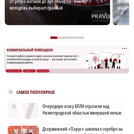
От ретро-вагонов до арт-объектов: почему
Дополнит
молодёжь выбирает трамвай
области: 
САМОЕ ПОПУЛЯРНОЕ
Очередную атаку БПЛА отразили над
Нижегородской областью минувшей ночью
Дзержинский «Парус» завоевал серебро на