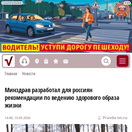
СОЦРЕКЛАМА
h
S
L
n
s
M
Главная
•
Новости
Минздрав разработал для россиян
рекомендации по ведению здорового образа
жизни
Pravda-nn.ru
14:40, 15.05.2026