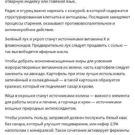
отварную индейку или говяжий язык.
Редис и огурец важно нарезать с кожурой, в которой содержатся
структурированная клетчатка и антоцианы. Последние замедляют
процессы старения, оказывают противовоспалительное и
антимикробное действие.
Зелёный лук и укроп станут источниками витамина К и
флавоноидов. Предварительно лук следует придавить с солью —
так высвободятся эфирные масла.
Чтобы добрать мононенасыщенные жиры для усвоения
жирорастворимых витаминов из зелени, часть картофеля следует
заменить на авокадо. Картофель при этом лучше использовать
запечённый и охлаждённый — в такой картошке образуется
крахмал, который не поднимает сахар в крови.
Яйца в окрошке станут источниками холина — важного элемента
для работы мозга и печени, а горчица и хрен — источниками
мощных природных антиоксидантов.
Чтобы усилить пользу, заправкой должен послужить белый квас
без сахара, который улучшит пищеварение, или кефир 2,5%
напополам с минералкой. Такое сочетание активирует ферменты